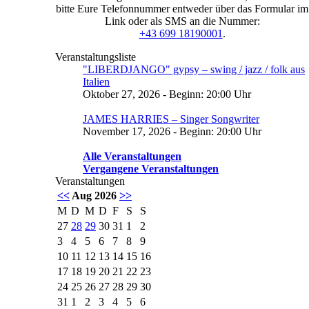
bitte Eure Telefonnummer entweder über das Formular im
Link oder als SMS an die Nummer:
+43 699 18190001
.
Veranstaltungsliste
"LIBERDJANGO" gypsy – swing / jazz / folk aus
Italien
Oktober 27, 2026 - Beginn: 20:00 Uhr
JAMES HARRIES – Singer Songwriter
November 17, 2026 - Beginn: 20:00 Uhr
Alle Veranstaltungen
Vergangene Veranstaltungen
Veranstaltungen
<<
Aug 2026
>>
M
D
M
D
F
S
S
27
28
29
30
31
1
2
3
4
5
6
7
8
9
10
11
12
13
14
15
16
17
18
19
20
21
22
23
24
25
26
27
28
29
30
31
1
2
3
4
5
6