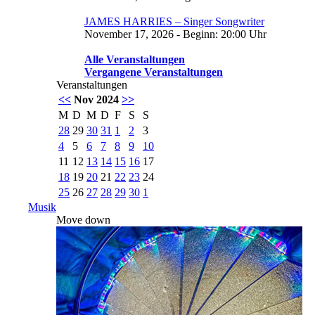
JAMES HARRIES – Singer Songwriter
November 17, 2026 - Beginn: 20:00 Uhr
Alle Veranstaltungen
Vergangene Veranstaltungen
Veranstaltungen
<<
Nov 2024
>>
M
D
M
D
F
S
S
28
29
30
31
1
2
3
4
5
6
7
8
9
10
11
12
13
14
15
16
17
18
19
20
21
22
23
24
25
26
27
28
29
30
1
Musik
Move down