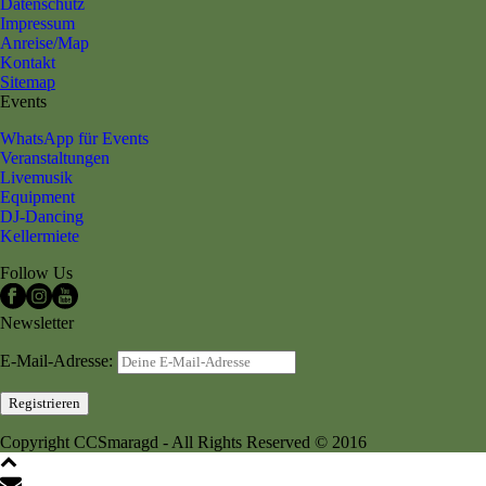
Datenschutz
Impressum
Anreise/Map
Kontakt
Sitemap
Events
WhatsApp für Events
Veranstaltungen
Livemusik
Equipment
DJ-Dancing
Kellermiete
Follow Us
Newsletter
E-Mail-Adresse:
Copyright CCSmaragd - All Rights Reserved © 2016