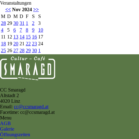
Veranstaltungen
<<
Nov 2024
>>
M
D
M
D
F
S
S
28
29
30
31
1
2
3
4
5
6
7
8
9
10
11
12
13
14
15
16
17
18
19
20
21
22
23
24
25
26
27
28
29
30
1
CC Smaragd
Altstadt 2
4020 Linz
Email:
cc@ccsmaragd.at
Facetime: cc@ccsmaragd.at
Menu
AGB
Galerie
Öffnungszeiten