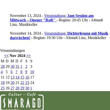
November 13, 2024 -
Veranstaltung:
Jam Session am
Mittwoch – Opener "RoR"
- Beginn: 20:45 Uhr - Altstadt
Linz, Musikkeller
November 14, 2024 -
Veranstaltung:
Dichterlesung mit Musik
dazwischen!
- Beginn: 19:30 Uhr - Altstadt Linz, Musikkeller
Veranstaltungen
<<
Nov 2024
>>
M
D
M
D
F
S
S
28
29
30
31
1
2
3
4
5
6
7
8
9
10
11
12
13
14
15
16
17
18
19
20
21
22
23
24
25
26
27
28
29
30
1