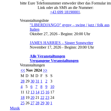
bitte Eure Telefonnummer entweder über das Formular im
Link oder als SMS an die Nummer:
+43 699 18190001
.
Veranstaltungsliste
"LIBERDJANGO" gypsy – swing / jazz / folk aus
Italien
Oktober 27, 2026 - Beginn: 20:00 Uhr
JAMES HARRIES – Singer Songwriter
November 17, 2026 - Beginn: 20:00 Uhr
Alle Veranstaltungen
Vergangene Veranstaltungen
Veranstaltungen
<<
Nov 2024
>>
M
D
M
D
F
S
S
28
29
30
31
1
2
3
4
5
6
7
8
9
10
11
12
13
14
15
16
17
18
19
20
21
22
23
24
25
26
27
28
29
30
1
Musik