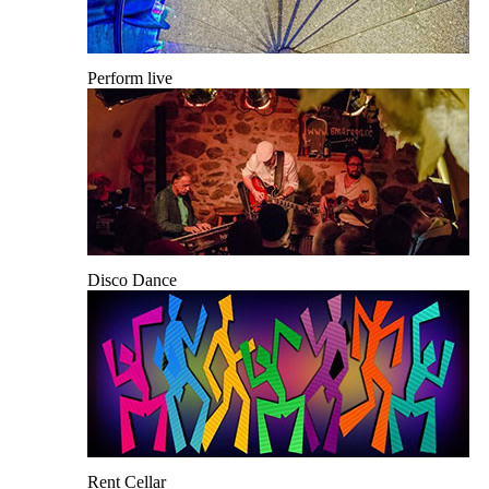
Perform live
Disco Dance
Rent Cellar