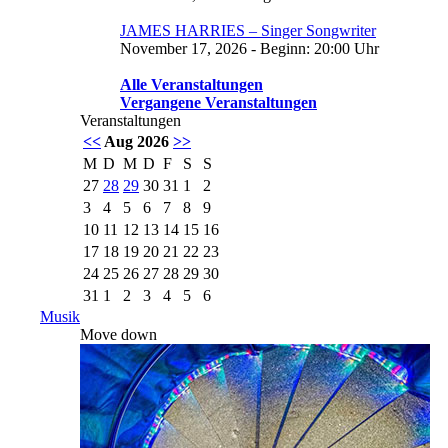
JAMES HARRIES – Singer Songwriter
November 17, 2026 - Beginn: 20:00 Uhr
Alle Veranstaltungen
Vergangene Veranstaltungen
Veranstaltungen
<<
Aug 2026
>>
M
D
M
D
F
S
S
27
28
29
30
31
1
2
3
4
5
6
7
8
9
10
11
12
13
14
15
16
17
18
19
20
21
22
23
24
25
26
27
28
29
30
31
1
2
3
4
5
6
Musik
Move down