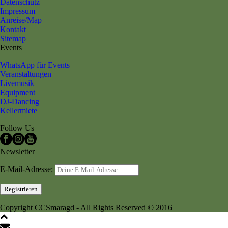
Datenschutz
Impressum
Anreise/Map
Kontakt
Sitemap
Events
WhatsApp für Events
Veranstaltungen
Livemusik
Equipment
DJ-Dancing
Kellermiete
Follow Us
Newsletter
E-Mail-Adresse:
Copyright CCSmaragd - All Rights Reserved © 2016