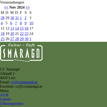
Veranstaltungen
<<
Nov 2024
>>
M
D
M
D
F
S
S
28
29
30
31
1
2
3
4
5
6
7
8
9
10
11
12
13
14
15
16
17
18
19
20
21
22
23
24
25
26
27
28
29
30
1
CC Smaragd
Altstadt 2
4020 Linz
Email:
cc@ccsmaragd.at
Facetime: cc@ccsmaragd.at
Menu
AGB
Galerie
Öffnungszeiten