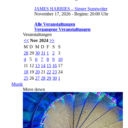
JAMES HARRIES – Singer Songwriter
November 17, 2026 - Beginn: 20:00 Uhr
Alle Veranstaltungen
Vergangene Veranstaltungen
Veranstaltungen
<<
Nov 2024
>>
M
D
M
D
F
S
S
28
29
30
31
1
2
3
4
5
6
7
8
9
10
11
12
13
14
15
16
17
18
19
20
21
22
23
24
25
26
27
28
29
30
1
Musik
Move down