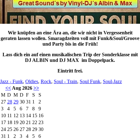
Wir knüpfen an eine Ära an, die wir nicht in Vergessenheit
geraten lassen wollen. Smaragdzeiten voll mit Funk&Soul/Groove
und Party bis in die Früh!
Lass dich ein auf einen musikalischen Trip der Sonderklasse mit
DJ ALBIN und DJ MAX im Doppelpack.
Eintritt frei.
Jazz - Funk
,
Oldies
,
Rock
,
Soul - Train
,
Soul Funk
,
Soul-Jazz
<<
Aug 2026
>>
M
D
M
D
F
S
S
27
28
29
30
31
1
2
3
4
5
6
7
8
9
10
11
12
13
14
15
16
17
18
19
20
21
22
23
24
25
26
27
28
29
30
31
1
2
3
4
5
6