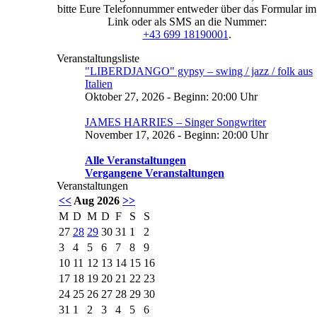
bitte Eure Telefonnummer entweder über das Formular im
Link oder als SMS an die Nummer:
+43 699 18190001
.
Veranstaltungsliste
"LIBERDJANGO" gypsy – swing / jazz / folk aus
Italien
Oktober 27, 2026 - Beginn: 20:00 Uhr
JAMES HARRIES – Singer Songwriter
November 17, 2026 - Beginn: 20:00 Uhr
Alle Veranstaltungen
Vergangene Veranstaltungen
Veranstaltungen
<<
Aug 2026
>>
M
D
M
D
F
S
S
27
28
29
30
31
1
2
3
4
5
6
7
8
9
10
11
12
13
14
15
16
17
18
19
20
21
22
23
24
25
26
27
28
29
30
31
1
2
3
4
5
6