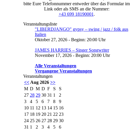
bitte Eure Telefonnummer entweder über das Formular im
Link oder als SMS an die Nummer:
+43 699 18190001
.
Veranstaltungsliste
"LIBERDJANGO" gypsy – swing / jazz / folk aus
Italien
Oktober 27, 2026 - Beginn: 20:00 Uhr
JAMES HARRIES – Singer Songwriter
November 17, 2026 - Beginn: 20:00 Uhr
Alle Veranstaltungen
Vergangene Veranstaltungen
Veranstaltungen
<<
Aug 2026
>>
M
D
M
D
F
S
S
27
28
29
30
31
1
2
3
4
5
6
7
8
9
10
11
12
13
14
15
16
17
18
19
20
21
22
23
24
25
26
27
28
29
30
31
1
2
3
4
5
6