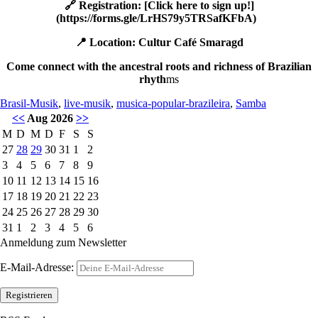
🔗 Registration: [Click here to sign up!]
(https://forms.gle/LrHS79y5TRSafKFbA)
📍 Location: Cultur Café Smaragd
Come connect with the ancestral roots and richness of Brazilian
rhyth
ms
Brasil-Musik
,
live-musik
,
musica-popular-brazileira
,
Samba
<<
Aug 2026
>>
M
D
M
D
F
S
S
27
28
29
30
31
1
2
3
4
5
6
7
8
9
10
11
12
13
14
15
16
17
18
19
20
21
22
23
24
25
26
27
28
29
30
31
1
2
3
4
5
6
Anmeldung zum Newsletter
E-Mail-Adresse: