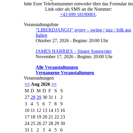
bitte Eure Telefonnummer entweder über das Formular im
Link oder als SMS an die Nummer:
+43 699 18190001
.
Veranstaltungsliste
"LIBERDJANGO" gypsy – swing / jazz / folk aus
Italien
Oktober 27, 2026 - Beginn: 20:00 Uhr
JAMES HARRIES – Singer Songwriter
November 17, 2026 - Beginn: 20:00 Uhr
Alle Veranstaltungen
Vergangene Veranstaltungen
Veranstaltungen
<<
Aug 2026
>>
M
D
M
D
F
S
S
27
28
29
30
31
1
2
3
4
5
6
7
8
9
10
11
12
13
14
15
16
17
18
19
20
21
22
23
24
25
26
27
28
29
30
31
1
2
3
4
5
6