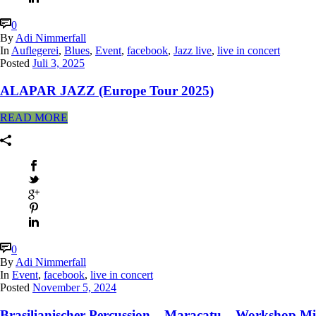
0
By
Adi Nimmerfall
In
Auflegerei
,
Blues
,
Event
,
facebook
,
Jazz live
,
live in concert
Posted
Juli 3, 2025
ALAPAR JAZZ (Europe Tour 2025)
READ MORE
0
By
Adi Nimmerfall
In
Event
,
facebook
,
live in concert
Posted
November 5, 2024
Brasilianischer Percussion – Maracatu – Workshop Mi