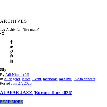
ARCHIVES
Tag-Archiv für: "live-musik"
0
By
Adi Nimmerfall
In
Auflegerei
,
Blues
,
Event
,
facebook
,
Jazz live
,
live in concert
Posted
Juni 27, 2026
ALAPAR JAZZ (Europe Tour 2026)
READ MORE