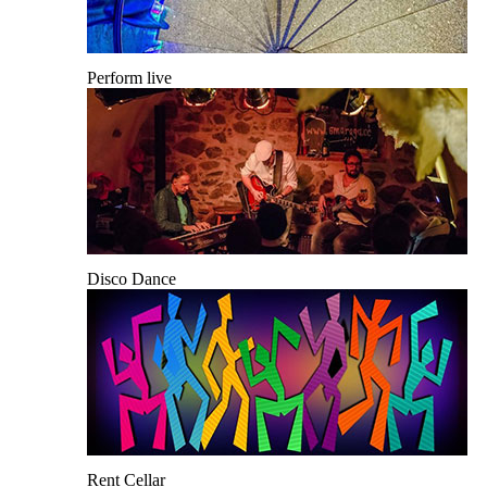
Perform live
Disco Dance
Rent Cellar