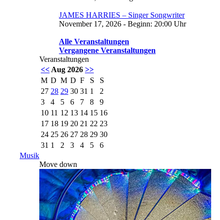
JAMES HARRIES – Singer Songwriter
November 17, 2026 - Beginn: 20:00 Uhr
Alle Veranstaltungen
Vergangene Veranstaltungen
Veranstaltungen
<<
Aug 2026
>>
M
D
M
D
F
S
S
27
28
29
30
31
1
2
3
4
5
6
7
8
9
10
11
12
13
14
15
16
17
18
19
20
21
22
23
24
25
26
27
28
29
30
31
1
2
3
4
5
6
Musik
Move down