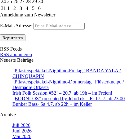
24
25
26
27
28
29
30
31
1
2
3
4
5
6
Anmeldung zum Newsletter
E-Mail-Adresse:
RSS Feeds
RSS abonnieren
Neueste Beiträge
„Pflasterspektakel-Nightline-Freitag“ BANDA YALA /
CHINQUAPIN
„Pflasterspektakel-Nightline-Donnerstag“ Flüsterkneipe /
Desmadre Orkesta
Irish Folk Session #52! – 20.7. ab 19h – im Freien!
„BODNLOS“ presented by JeboTek – Fr 17. 7. ab 23:00
Bunker Bass- Sa 4.7. ab 22h – im Keller
Archive
Juli 2026
Juni 2026
Mai 2026