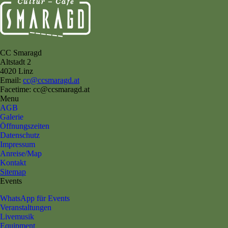
CC Smaragd
Altstadt 2
4020 Linz
Email:
cc@ccsmaragd.at
Facetime: cc@ccsmaragd.at
Menu
AGB
Galerie
Öffnungszeiten
Datenschutz
Impressum
Anreise/Map
Kontakt
Sitemap
Events
WhatsApp für Events
Veranstaltungen
Livemusik
Equipment