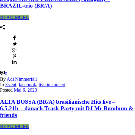
BRAZIL-trio (BR/A)
READ MORE
0
By
Adi Nimmerfall
In
Event
,
facebook
,
live in concert
Posted
Mai 6, 2023
ALTA BOSSA (BR/A) brasilianische Hits live –
6.5.21h – danach Trash-Party mit DJ Mr Bumbum &
friends
READ MORE