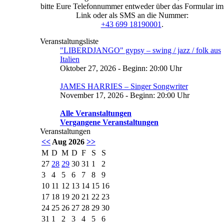
bitte Eure Telefonnummer entweder über das Formular im
Link oder als SMS an die Nummer:
+43 699 18190001
.
Veranstaltungsliste
"LIBERDJANGO" gypsy – swing / jazz / folk aus
Italien
Oktober 27, 2026 - Beginn: 20:00 Uhr
JAMES HARRIES – Singer Songwriter
November 17, 2026 - Beginn: 20:00 Uhr
Alle Veranstaltungen
Vergangene Veranstaltungen
Veranstaltungen
<<
Aug 2026
>>
M
D
M
D
F
S
S
27
28
29
30
31
1
2
3
4
5
6
7
8
9
10
11
12
13
14
15
16
17
18
19
20
21
22
23
24
25
26
27
28
29
30
31
1
2
3
4
5
6