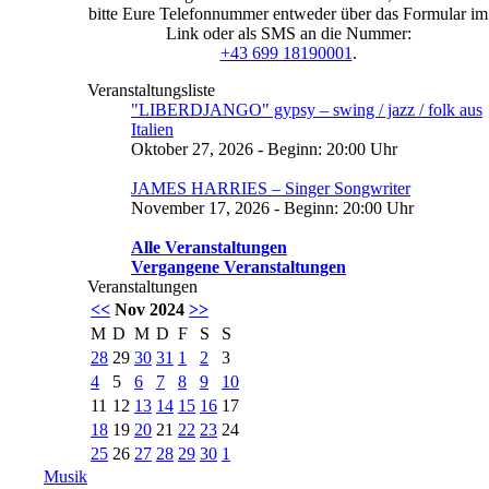
bitte Eure Telefonnummer entweder über das Formular im
Link oder als SMS an die Nummer:
+43 699 18190001
.
Veranstaltungsliste
"LIBERDJANGO" gypsy – swing / jazz / folk aus
Italien
Oktober 27, 2026 - Beginn: 20:00 Uhr
JAMES HARRIES – Singer Songwriter
November 17, 2026 - Beginn: 20:00 Uhr
Alle Veranstaltungen
Vergangene Veranstaltungen
Veranstaltungen
<<
Nov 2024
>>
M
D
M
D
F
S
S
28
29
30
31
1
2
3
4
5
6
7
8
9
10
11
12
13
14
15
16
17
18
19
20
21
22
23
24
25
26
27
28
29
30
1
Musik