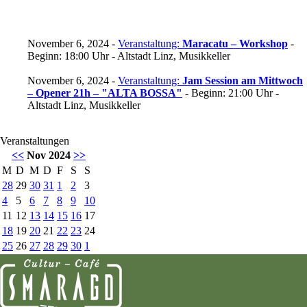
November 6, 2024 -
Veranstaltung:
Maracatu – Workshop
-
Beginn: 18:00 Uhr - Altstadt Linz, Musikkeller
November 6, 2024 -
Veranstaltung:
Jam Session am Mittwoch
– Opener 21h – "ALTA BOSSA"
- Beginn: 21:00 Uhr -
Altstadt Linz, Musikkeller
Veranstaltungen
<<
Nov 2024
>>
M
D
M
D
F
S
S
28
29
30
31
1
2
3
4
5
6
7
8
9
10
11
12
13
14
15
16
17
18
19
20
21
22
23
24
25
26
27
28
29
30
1