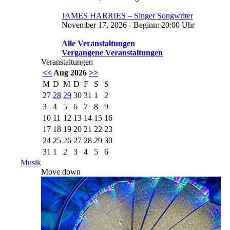
JAMES HARRIES – Singer Songwriter
November 17, 2026 - Beginn: 20:00 Uhr
Alle Veranstaltungen
Vergangene Veranstaltungen
Veranstaltungen
<<
Aug 2026
>>
M
D
M
D
F
S
S
27
28
29
30
31
1
2
3
4
5
6
7
8
9
10
11
12
13
14
15
16
17
18
19
20
21
22
23
24
25
26
27
28
29
30
31
1
2
3
4
5
6
Musik
Move down