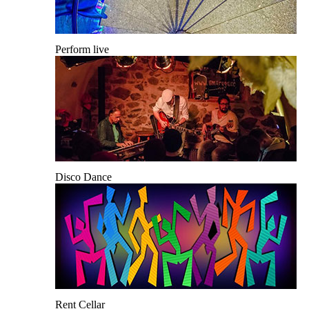
Perform live
Disco Dance
Rent Cellar