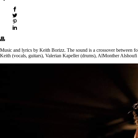
Music and lyrics by Keith Borizz. The sound is a crossover between fo
Keith (vocals, guitars), Valerian Kapeller (drums), AlMonther Alshoufi 