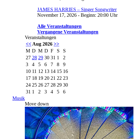
JAMES HARRIES – Singer Songwriter
November 17, 2026 - Beginn: 20:00 Uhr
Alle Veranstaltungen
Vergangene Veranstaltungen
Veranstaltungen
<<
Aug 2026
>>
M
D
M
D
F
S
S
27
28
29
30
31
1
2
3
4
5
6
7
8
9
10
11
12
13
14
15
16
17
18
19
20
21
22
23
24
25
26
27
28
29
30
31
1
2
3
4
5
6
Musik
Move down