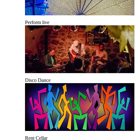
Perform live
Disco Dance
Rent Cellar