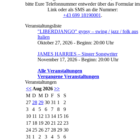
bitte Eure Telefonnummer entweder über das Formular im
Link oder als SMS an die Nummer:
+43 699 18190001
.
Veranstaltungsliste
"LIBERDJANGO" gypsy – swing / jazz / folk aus
Italien
Oktober 27, 2026 - Beginn: 20:00 Uhr
JAMES HARRIES – Singer Songwriter
November 17, 2026 - Beginn: 20:00 Uhr
Alle Veranstaltungen
Vergangene Veranstaltungen
Veranstaltungen
<<
Aug 2026
>>
M
D
M
D
F
S
S
27
28
29
30
31
1
2
3
4
5
6
7
8
9
10
11
12
13
14
15
16
17
18
19
20
21
22
23
24
25
26
27
28
29
30
31
1
2
3
4
5
6