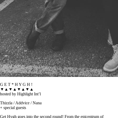
G E T * H Y G H !
▼▲▼▲▼▲▼▲
hosted by Highlight Int’l
Thizzla / Addvice / Nana
+ special guests
Get Hygh goes into the second round! From the epicentrum of