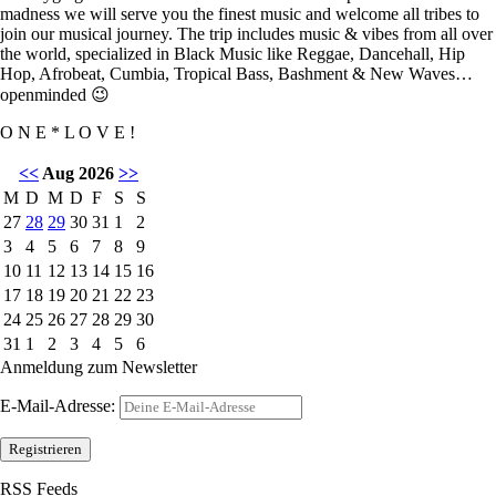
madness we will serve you the finest music and welcome all tribes to
join our musical journey. The trip includes music & vibes from all over
the world, specialized in Black Music like Reggae, Dancehall, Hip
Hop, Afrobeat, Cumbia, Tropical Bass, Bashment & New Waves…
openminded 😉
O N E * L O V E !
<<
Aug 2026
>>
M
D
M
D
F
S
S
27
28
29
30
31
1
2
3
4
5
6
7
8
9
10
11
12
13
14
15
16
17
18
19
20
21
22
23
24
25
26
27
28
29
30
31
1
2
3
4
5
6
Anmeldung zum Newsletter
E-Mail-Adresse:
RSS Feeds