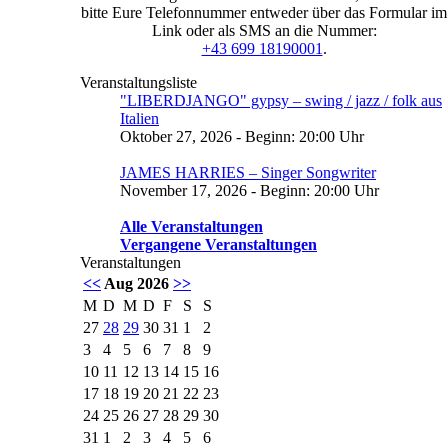
bitte Eure Telefonnummer entweder über das Formular im
Link oder als SMS an die Nummer:
+43 699 18190001
.
Veranstaltungsliste
"LIBERDJANGO" gypsy – swing / jazz / folk aus
Italien
Oktober 27, 2026 - Beginn: 20:00 Uhr
JAMES HARRIES – Singer Songwriter
November 17, 2026 - Beginn: 20:00 Uhr
Alle Veranstaltungen
Vergangene Veranstaltungen
Veranstaltungen
<<
Aug 2026
>>
M
D
M
D
F
S
S
27
28
29
30
31
1
2
3
4
5
6
7
8
9
10
11
12
13
14
15
16
17
18
19
20
21
22
23
24
25
26
27
28
29
30
31
1
2
3
4
5
6