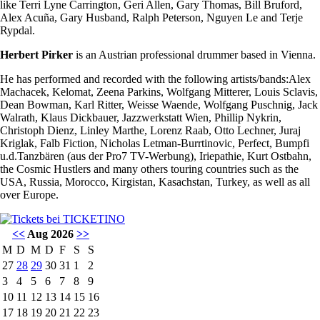
like Terri Lyne Carrington, Geri Allen, Gary Thomas, Bill Bruford,
Alex Acuña, Gary Husband, Ralph Peterson, Nguyen Le and Terje
Rypdal.
Herbert Pirker
is an Austrian professional drummer based in Vienna.
He has performed and recorded with the following artists/bands:Alex
Machacek, Kelomat, Zeena Parkins, Wolfgang Mitterer, Louis Sclavis,
Dean Bowman, Karl Ritter, Weisse Waende, Wolfgang Puschnig, Jack
Walrath, Klaus Dickbauer, Jazzwerkstatt Wien, Phillip Nykrin,
Christoph Dienz, Linley Marthe, Lorenz Raab, Otto Lechner, Juraj
Kriglak, Falb Fiction, Nicholas Letman-Burrtinovic, Perfect, Bumpfi
u.d.Tanzbären (aus der Pro7 TV-Werbung), Iriepathie, Kurt Ostbahn,
the Cosmic Hustlers and many others touring countries such as the
USA, Russia, Morocco, Kirgistan, Kasachstan, Turkey, as well as all
over Europe.
<<
Aug 2026
>>
M
D
M
D
F
S
S
27
28
29
30
31
1
2
3
4
5
6
7
8
9
10
11
12
13
14
15
16
17
18
19
20
21
22
23