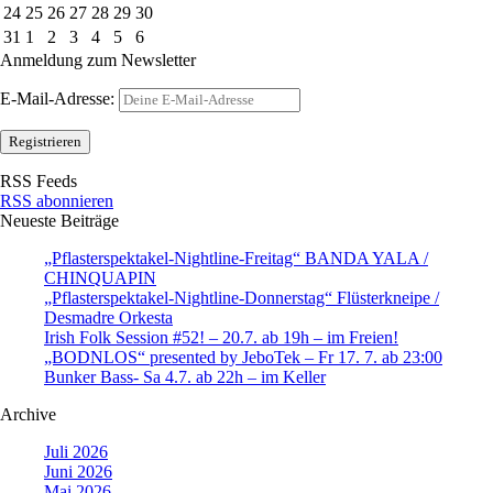
24
25
26
27
28
29
30
31
1
2
3
4
5
6
Anmeldung zum Newsletter
E-Mail-Adresse:
RSS Feeds
RSS abonnieren
Neueste Beiträge
„Pflasterspektakel-Nightline-Freitag“ BANDA YALA /
CHINQUAPIN
„Pflasterspektakel-Nightline-Donnerstag“ Flüsterkneipe /
Desmadre Orkesta
Irish Folk Session #52! – 20.7. ab 19h – im Freien!
„BODNLOS“ presented by JeboTek – Fr 17. 7. ab 23:00
Bunker Bass- Sa 4.7. ab 22h – im Keller
Archive
Juli 2026
Juni 2026
Mai 2026