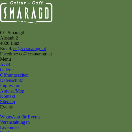
CC Smaragd
Altstadt 2
4020 Linz
Email:
cc@ccsmaragd.at
Facetime: cc@ccsmaragd.at
Menu
AGB
Galerie
Öffnungszeiten
Datenschutz
Impressum
Anreise/Map
Kontakt
Sitemap
Events
WhatsApp für Events
Veranstaltungen
Livemusik