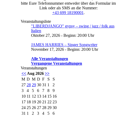
bitte Eure Telefonnummer entweder über das Formular im
Link oder als SMS an die Nummer:
+43 699 18190001
.
Veranstaltungsliste
"LIBERDJANGO" gypsy – swing / jazz / folk aus
Italien
Oktober 27, 2026 - Beginn: 20:00 Uhr
JAMES HARRIES – Singer Songwriter
November 17, 2026 - Beginn: 20:00 Uhr
Alle Veranstaltungen
Vergangene Veranstaltungen
Veranstaltungen
<<
Aug 2026
>>
M
D
M
D
F
S
S
27
28
29
30
31
1
2
3
4
5
6
7
8
9
10
11
12
13
14
15
16
17
18
19
20
21
22
23
24
25
26
27
28
29
30
31
1
2
3
4
5
6