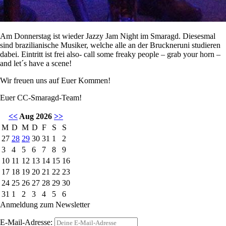
Am Donnerstag ist wieder Jazzy Jam Night im Smaragd. Diesesmal
sind brazilianische Musiker, welche alle an der Bruckneruni studieren
dabei. Eintritt ist frei also- call some freaky people – grab your horn –
and let´s have a scene!
Wir freuen uns auf Euer Kommen!
Euer CC-Smaragd-Team!
<<
Aug 2026
>>
M
D
M
D
F
S
S
27
28
29
30
31
1
2
3
4
5
6
7
8
9
10
11
12
13
14
15
16
17
18
19
20
21
22
23
24
25
26
27
28
29
30
31
1
2
3
4
5
6
Anmeldung zum Newsletter
E-Mail-Adresse: