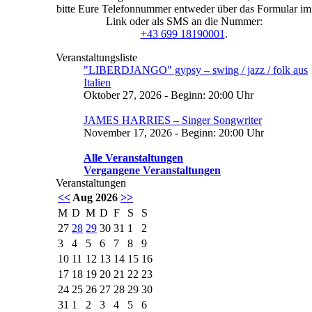
bitte Eure Telefonnummer entweder über das Formular im
Link oder als SMS an die Nummer:
+43 699 18190001
.
Veranstaltungsliste
"LIBERDJANGO" gypsy – swing / jazz / folk aus
Italien
Oktober 27, 2026 - Beginn: 20:00 Uhr
JAMES HARRIES – Singer Songwriter
November 17, 2026 - Beginn: 20:00 Uhr
Alle Veranstaltungen
Vergangene Veranstaltungen
Veranstaltungen
<<
Aug 2026
>>
M
D
M
D
F
S
S
27
28
29
30
31
1
2
3
4
5
6
7
8
9
10
11
12
13
14
15
16
17
18
19
20
21
22
23
24
25
26
27
28
29
30
31
1
2
3
4
5
6