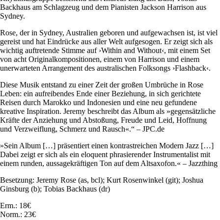
Backhaus am Schlagzeug und dem Pianisten Jackson Harrison aus
Sydney.
Rose, der in Sydney, Australien geboren und aufgewachsen ist, ist viel
gereist und hat Eindrücke aus aller Welt aufgesogen. Er zeigt sich als
wichtig auftretende Stimme auf ›Within and Without‹, mit einem Set
von acht Originalkompositionen, einem von Harrison und einem
unerwarteten Arrangement des australischen Folksongs ›Flashback‹.
Diese Musik entstand zu einer Zeit der großen Umbrüche in Rose
Leben: ein aufreibendes Ende einer Beziehung, in sich gerichtete
Reisen durch Marokko und Indonesien und eine neu gefundene
kreative Inspiration. Jeremy beschreibt das Album als »gegensätzliche
Kräfte der Anziehung und Abstoßung, Freude und Leid, Hoffnung
und Verzweiflung, Schmerz und Rausch«.“ – JPC.de
»Sein Album […] präsentiert einen kontrastreichen Modern Jazz […]
Dabei zeigt er sich als ein eloquent phrasierender Instrumentalist mit
einem runden, aussagekräftigen Ton auf dem Altsaxofon.« – Jazzthing
Besetzung: Jeremy Rose (as, bcl); Kurt Rosenwinkel (git); Joshua
Ginsburg (b); Tobias Backhaus (dr)
Erm.: 18€
Norm.: 23€