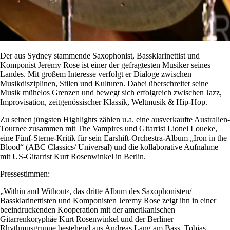
Der aus Sydney stammende Saxophonist, Bassklarinettist und
Komponist Jeremy Rose ist einer der gefragtesten Musiker seines
Landes. Mit großem Interesse verfolgt er Dialoge zwischen
Musikdisziplinen, Stilen und Kulturen. Dabei überschreitet seine
Musik mühelos Grenzen und bewegt sich erfolgreich zwischen Jazz,
Improvisation, zeitgenössischer Klassik, Weltmusik & Hip-Hop.
Zu seinen jüngsten Highlights zählen u.a. eine ausverkaufte Australien-
Tournee zusammen mit The Vampires und Gitarrist Lionel Loueke,
eine Fünf-Sterne-Kritik für sein Earshift-Orchestra-Album „Iron in the
Blood“ (ABC Classics/ Universal) und die kollaborative Aufnahme
mit US-Gitarrist Kurt Rosenwinkel in Berlin.
Pressestimmen:
„Within and Without‹, das dritte Album des Saxophonisten/
Bassklarinettisten und Komponisten Jeremy Rose zeigt ihn in einer
beeindruckenden Kooperation mit der amerikanischen
Gitarrenkoryphäe Kurt Rosenwinkel und der Berliner
Rhythmusgruppe bestehend aus Andreas Lang am Bass, Tobias