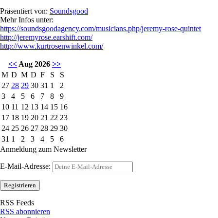
Präsentiert von:
Soundsgood
Mehr Infos unter:
https://soundsgoodagency.com/musicians.php/jeremy-rose-quintet
http://jeremyrose.earshift.com/
http://www.kurtrosenwinkel.com/
<<
Aug 2026
>>
M
D
M
D
F
S
S
27
28
29
30
31
1
2
3
4
5
6
7
8
9
10
11
12
13
14
15
16
17
18
19
20
21
22
23
24
25
26
27
28
29
30
31
1
2
3
4
5
6
Anmeldung zum Newsletter
E-Mail-Adresse:
RSS Feeds
RSS abonnieren