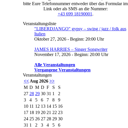
bitte Eure Telefonnummer entweder über das Formular im
Link oder als SMS an die Nummer:
+43 699 18190001
.
Veranstaltungsliste
"LIBERDJANGO" gypsy – swing / jazz / folk aus
Italien
Oktober 27, 2026 - Beginn: 20:00 Uhr
JAMES HARRIES – Singer Songwriter
November 17, 2026 - Beginn: 20:00 Uhr
Alle Veranstaltungen
Vergangene Veranstaltungen
Veranstaltungen
<<
Aug 2026
>>
M
D
M
D
F
S
S
27
28
29
30
31
1
2
3
4
5
6
7
8
9
10
11
12
13
14
15
16
17
18
19
20
21
22
23
24
25
26
27
28
29
30
31
1
2
3
4
5
6