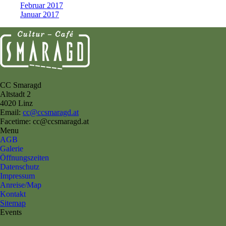
Februar 2017
Januar 2017
CC Smaragd
Altstadt 2
4020 Linz
Email:
cc@ccsmaragd.at
Facetime: cc@ccsmaragd.at
Menu
AGB
Galerie
Öffnungszeiten
Datenschutz
Impressum
Anreise/Map
Kontakt
Sitemap
Events