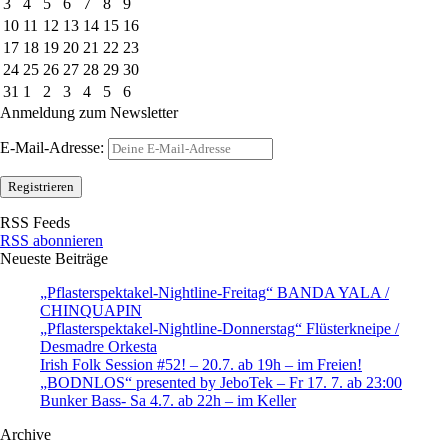
3
4
5
6
7
8
9
10
11
12
13
14
15
16
17
18
19
20
21
22
23
24
25
26
27
28
29
30
31
1
2
3
4
5
6
Anmeldung zum Newsletter
E-Mail-Adresse:
RSS Feeds
RSS abonnieren
Neueste Beiträge
„Pflasterspektakel-Nightline-Freitag“ BANDA YALA /
CHINQUAPIN
„Pflasterspektakel-Nightline-Donnerstag“ Flüsterkneipe /
Desmadre Orkesta
Irish Folk Session #52! – 20.7. ab 19h – im Freien!
„BODNLOS“ presented by JeboTek – Fr 17. 7. ab 23:00
Bunker Bass- Sa 4.7. ab 22h – im Keller
Archive