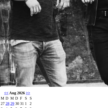
<<
Aug 2026
>>
M
D
M
D
F
S
S
27
28
29
30
31
1
2