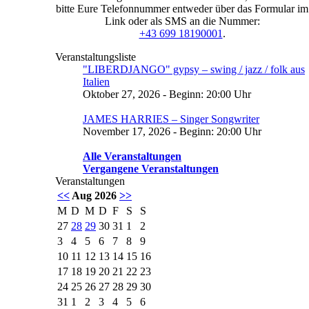
bitte Eure Telefonnummer entweder über das Formular im
Link oder als SMS an die Nummer:
+43 699 18190001
.
Veranstaltungsliste
"LIBERDJANGO" gypsy – swing / jazz / folk aus
Italien
Oktober 27, 2026 - Beginn: 20:00 Uhr
JAMES HARRIES – Singer Songwriter
November 17, 2026 - Beginn: 20:00 Uhr
Alle Veranstaltungen
Vergangene Veranstaltungen
Veranstaltungen
<<
Aug 2026
>>
M
D
M
D
F
S
S
27
28
29
30
31
1
2
3
4
5
6
7
8
9
10
11
12
13
14
15
16
17
18
19
20
21
22
23
24
25
26
27
28
29
30
31
1
2
3
4
5
6