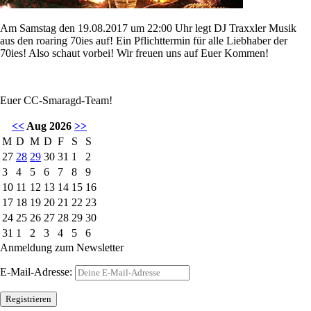
Am Samstag den 19.08.2017 um 22:00 Uhr legt DJ Traxxler Musik
aus den roaring 70ies auf! Ein Pflichttermin für alle Liebhaber der
70ies! Also schaut vorbei! Wir freuen uns auf Euer Kommen!
Euer CC-Smaragd-Team!
<<
Aug 2026
>>
M
D
M
D
F
S
S
27
28
29
30
31
1
2
3
4
5
6
7
8
9
10
11
12
13
14
15
16
17
18
19
20
21
22
23
24
25
26
27
28
29
30
31
1
2
3
4
5
6
Anmeldung zum Newsletter
E-Mail-Adresse: