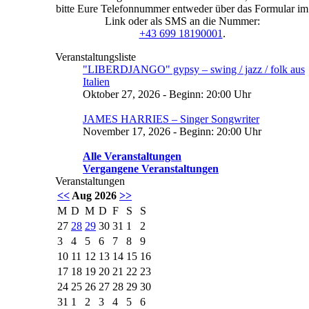
bitte Eure Telefonnummer entweder über das Formular im
Link oder als SMS an die Nummer:
+43 699 18190001
.
Veranstaltungsliste
"LIBERDJANGO" gypsy – swing / jazz / folk aus
Italien
Oktober 27, 2026 - Beginn: 20:00 Uhr
JAMES HARRIES – Singer Songwriter
November 17, 2026 - Beginn: 20:00 Uhr
Alle Veranstaltungen
Vergangene Veranstaltungen
Veranstaltungen
<<
Aug 2026
>>
M
D
M
D
F
S
S
27
28
29
30
31
1
2
3
4
5
6
7
8
9
10
11
12
13
14
15
16
17
18
19
20
21
22
23
24
25
26
27
28
29
30
31
1
2
3
4
5
6