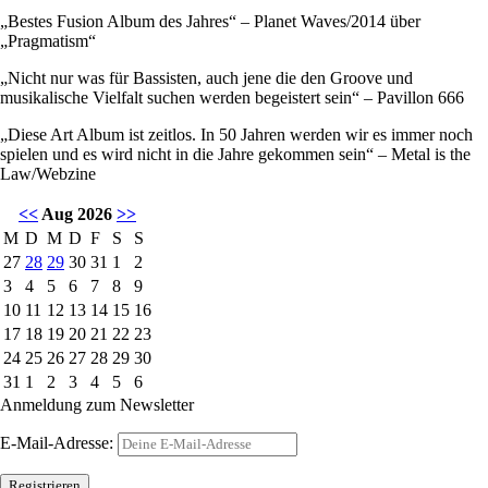
„Bestes Fusion Album des Jahres“ – Planet Waves/2014 über
„Pragmatism“
„Nicht nur was für Bassisten, auch jene die den Groove und
musikalische Vielfalt suchen werden begeistert sein“ – Pavillon 666
„Diese Art Album ist zeitlos. In 50 Jahren werden wir es immer noch
spielen und es wird nicht in die Jahre gekommen sein“ – Metal is the
Law/Webzine
<<
Aug 2026
>>
M
D
M
D
F
S
S
27
28
29
30
31
1
2
3
4
5
6
7
8
9
10
11
12
13
14
15
16
17
18
19
20
21
22
23
24
25
26
27
28
29
30
31
1
2
3
4
5
6
Anmeldung zum Newsletter
E-Mail-Adresse: