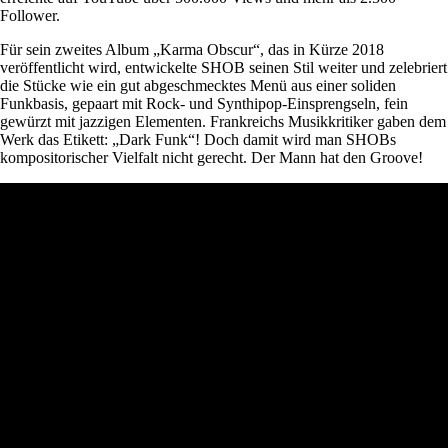
Follower.
Für sein zweites Album „Karma Obscur“, das in Kürze 2018
veröffentlicht wird, entwickelte SHOB seinen Stil weiter und zelebriert
die Stücke wie ein gut abgeschmecktes Menü aus einer soliden
Funkbasis, gepaart mit Rock- und Synthipop-Einsprengseln, fein
gewürzt mit jazzigen Elementen. Frankreichs Musikkritiker gaben dem
Werk das Etikett: „Dark Funk“! Doch damit wird man SHOBs
kompositorischer Vielfalt nicht gerecht. Der Mann hat den Groove!