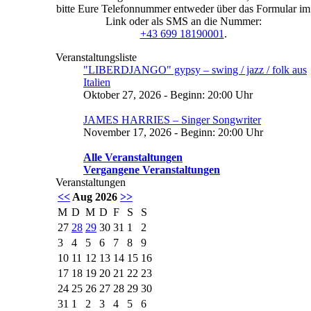
bitte Eure Telefonnummer entweder über das Formular im
Link oder als SMS an die Nummer:
+43 699 18190001
.
Veranstaltungsliste
"LIBERDJANGO" gypsy – swing / jazz / folk aus
Italien
Oktober 27, 2026 - Beginn: 20:00 Uhr
JAMES HARRIES – Singer Songwriter
November 17, 2026 - Beginn: 20:00 Uhr
Alle Veranstaltungen
Vergangene Veranstaltungen
Veranstaltungen
<<
Aug 2026
>>
M
D
M
D
F
S
S
27
28
29
30
31
1
2
3
4
5
6
7
8
9
10
11
12
13
14
15
16
17
18
19
20
21
22
23
24
25
26
27
28
29
30
31
1
2
3
4
5
6