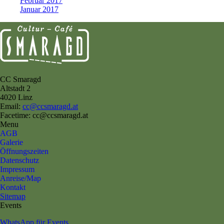
Februar 2017
Januar 2017
CC Smaragd
Altstadt 2
4020 Linz
Email:
cc@ccsmaragd.at
Facetime: cc@ccsmaragd.at
Menu
AGB
Galerie
Öffnungszeiten
Datenschutz
Impressum
Anreise/Map
Kontakt
Sitemap
Events
WhatsApp für Events