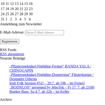
10
11
12
13
14
15
16
17
18
19
20
21
22
23
24
25
26
27
28
29
30
31
1
2
3
4
5
6
Anmeldung zum Newsletter
E-Mail-Adresse:
RSS Feeds
RSS abonnieren
Neueste Beiträge
„Pflasterspektakel-Nightline-Freitag“ BANDA YALA /
CHINQUAPIN
„Pflasterspektakel-Nightline-Donnerstag“ Flüsterkneipe /
Desmadre Orkesta
Irish Folk Session #52! – 20.7. ab 19h – im Freien!
„BODNLOS“ presented by JeboTek – Fr 17. 7. ab 23:00
Bunker Bass- Sa 4.7. ab 22h – im Keller
Archive