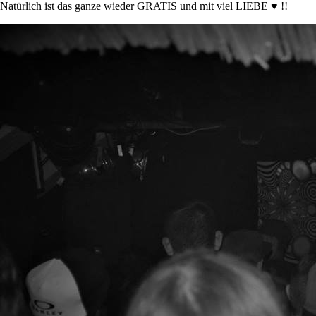
Natürlich ist das ganze wieder GRATIS und mit viel LIEBE ♥ !!