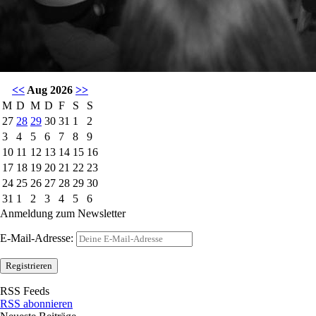
<<
Aug 2026
>>
M
D
M
D
F
S
S
27
28
29
30
31
1
2
3
4
5
6
7
8
9
10
11
12
13
14
15
16
17
18
19
20
21
22
23
24
25
26
27
28
29
30
31
1
2
3
4
5
6
Anmeldung zum Newsletter
E-Mail-Adresse:
RSS Feeds
RSS abonnieren