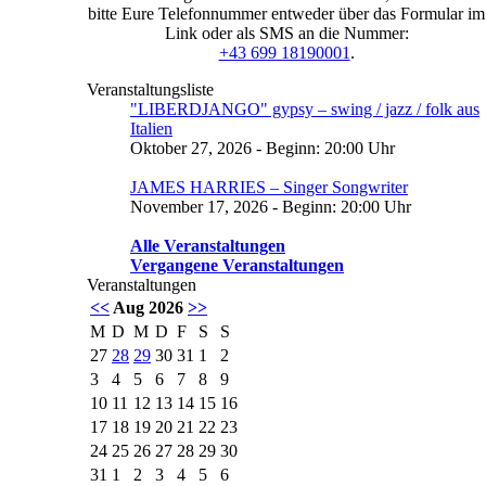
bitte Eure Telefonnummer entweder über das Formular im
Link oder als SMS an die Nummer:
+43 699 18190001
.
Veranstaltungsliste
"LIBERDJANGO" gypsy – swing / jazz / folk aus
Italien
Oktober 27, 2026 - Beginn: 20:00 Uhr
JAMES HARRIES – Singer Songwriter
November 17, 2026 - Beginn: 20:00 Uhr
Alle Veranstaltungen
Vergangene Veranstaltungen
Veranstaltungen
<<
Aug 2026
>>
M
D
M
D
F
S
S
27
28
29
30
31
1
2
3
4
5
6
7
8
9
10
11
12
13
14
15
16
17
18
19
20
21
22
23
24
25
26
27
28
29
30
31
1
2
3
4
5
6