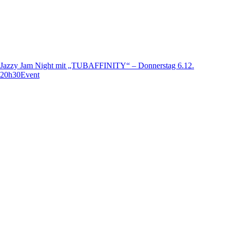
Jazzy Jam Night mit „TUBAFFINITY“ – Donnerstag 6.12.
20h30
Event