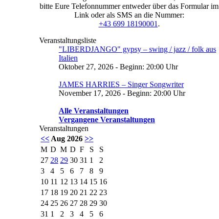
bitte Eure Telefonnummer entweder über das Formular im
Link oder als SMS an die Nummer:
+43 699 18190001
.
Veranstaltungsliste
"LIBERDJANGO" gypsy – swing / jazz / folk aus
Italien
Oktober 27, 2026 - Beginn: 20:00 Uhr
JAMES HARRIES – Singer Songwriter
November 17, 2026 - Beginn: 20:00 Uhr
Alle Veranstaltungen
Vergangene Veranstaltungen
Veranstaltungen
<<
Aug 2026
>>
M
D
M
D
F
S
S
27
28
29
30
31
1
2
3
4
5
6
7
8
9
10
11
12
13
14
15
16
17
18
19
20
21
22
23
24
25
26
27
28
29
30
31
1
2
3
4
5
6