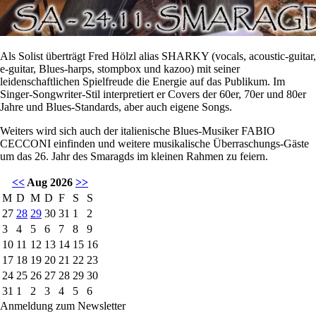
Als Solist überträgt Fred Hölzl alias SHARKY (vocals, acoustic-guitar,
e-guitar, Blues-harps, stompbox und kazoo) mit seiner
leidenschaftlichen Spielfreude die Energie auf das Publikum. Im
Singer-Songwriter-Stil interpretiert er Covers der 60er, 70er und 80er
Jahre und Blues-Standards, aber auch eigene Songs.
Weiters wird sich auch der italienische Blues-Musiker FABIO
CECCONI einfinden und weitere musikalische Überraschungs-Gäste
um das 26. Jahr des Smaragds im kleinen Rahmen zu feiern.
<<
Aug 2026
>>
M
D
M
D
F
S
S
27
28
29
30
31
1
2
3
4
5
6
7
8
9
10
11
12
13
14
15
16
17
18
19
20
21
22
23
24
25
26
27
28
29
30
31
1
2
3
4
5
6
Anmeldung zum Newsletter