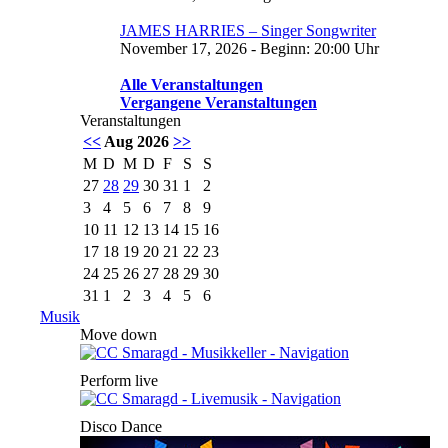
JAMES HARRIES – Singer Songwriter
November 17, 2026 - Beginn: 20:00 Uhr
Alle Veranstaltungen
Vergangene Veranstaltungen
Veranstaltungen
<<
Aug 2026
>>
M
D
M
D
F
S
S
27
28
29
30
31
1
2
3
4
5
6
7
8
9
10
11
12
13
14
15
16
17
18
19
20
21
22
23
24
25
26
27
28
29
30
31
1
2
3
4
5
6
Musik
Move down
Perform live
Disco Dance