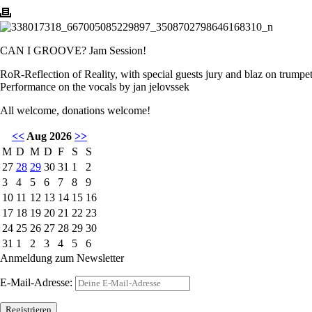
CAN I GROOVE? Jam Session!
RoR-Reflection of Reality, with special guests jury and blaz on trumpet
Performance on the vocals by jan jelovssek
All welcome, donations welcome!
<<
Aug 2026
>>
M
D
M
D
F
S
S
27
28
29
30
31
1
2
3
4
5
6
7
8
9
10
11
12
13
14
15
16
17
18
19
20
21
22
23
24
25
26
27
28
29
30
31
1
2
3
4
5
6
Anmeldung zum Newsletter
E-Mail-Adresse: