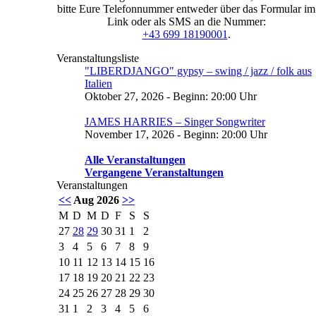
bitte Eure Telefonnummer entweder über das Formular im
Link oder als SMS an die Nummer:
+43 699 18190001
.
Veranstaltungsliste
"LIBERDJANGO" gypsy – swing / jazz / folk aus
Italien
Oktober 27, 2026 - Beginn: 20:00 Uhr
JAMES HARRIES – Singer Songwriter
November 17, 2026 - Beginn: 20:00 Uhr
Alle Veranstaltungen
Vergangene Veranstaltungen
Veranstaltungen
<<
Aug 2026
>>
M
D
M
D
F
S
S
27
28
29
30
31
1
2
3
4
5
6
7
8
9
10
11
12
13
14
15
16
17
18
19
20
21
22
23
24
25
26
27
28
29
30
31
1
2
3
4
5
6