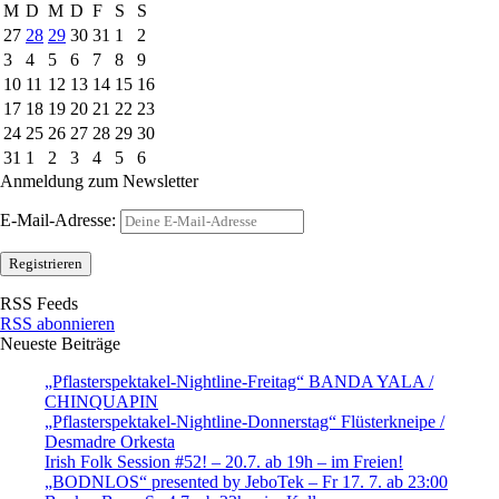
M
D
M
D
F
S
S
27
28
29
30
31
1
2
3
4
5
6
7
8
9
10
11
12
13
14
15
16
17
18
19
20
21
22
23
24
25
26
27
28
29
30
31
1
2
3
4
5
6
Anmeldung zum Newsletter
E-Mail-Adresse:
RSS Feeds
RSS abonnieren
Neueste Beiträge
„Pflasterspektakel-Nightline-Freitag“ BANDA YALA /
CHINQUAPIN
„Pflasterspektakel-Nightline-Donnerstag“ Flüsterkneipe /
Desmadre Orkesta
Irish Folk Session #52! – 20.7. ab 19h – im Freien!
„BODNLOS“ presented by JeboTek – Fr 17. 7. ab 23:00