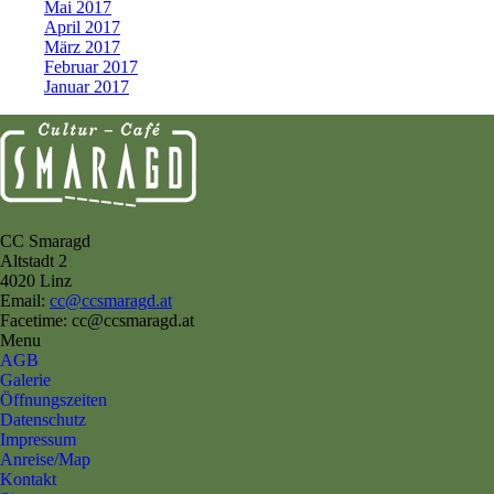
Mai 2017
April 2017
März 2017
Februar 2017
Januar 2017
CC Smaragd
Altstadt 2
4020 Linz
Email:
cc@ccsmaragd.at
Facetime: cc@ccsmaragd.at
Menu
AGB
Galerie
Öffnungszeiten
Datenschutz
Impressum
Anreise/Map
Kontakt