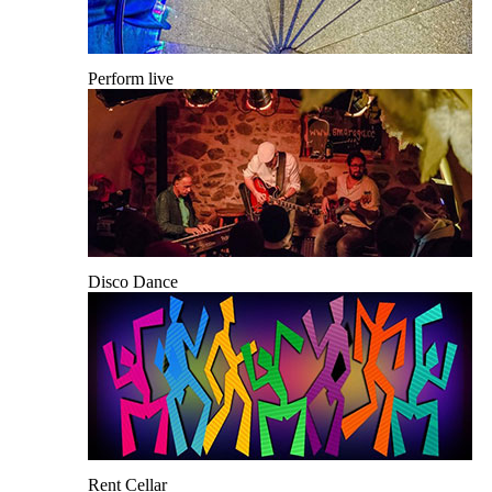
Perform live
Disco Dance
Rent Cellar