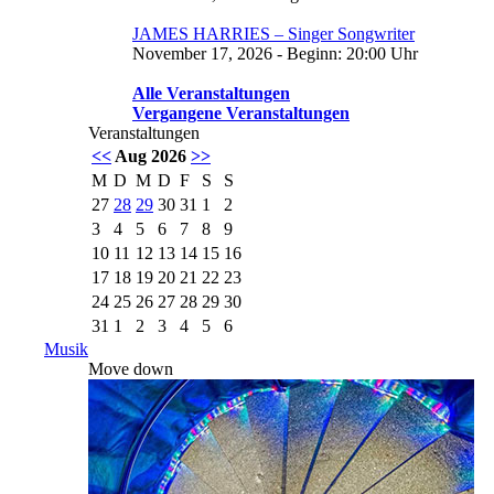
JAMES HARRIES – Singer Songwriter
November 17, 2026 - Beginn: 20:00 Uhr
Alle Veranstaltungen
Vergangene Veranstaltungen
Veranstaltungen
<<
Aug 2026
>>
M
D
M
D
F
S
S
27
28
29
30
31
1
2
3
4
5
6
7
8
9
10
11
12
13
14
15
16
17
18
19
20
21
22
23
24
25
26
27
28
29
30
31
1
2
3
4
5
6
Musik
Move down