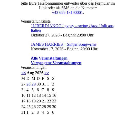
bitte Eure Telefonnummer entweder über das Formular im
Link oder als SMS an die Nummer:
+43 699 18190001
.
Veranstaltungsliste
"LIBERDJANGO" gypsy – swing / jazz / folk aus
Italien
Oktober 27, 2026 - Beginn: 20:00 Uhr
JAMES HARRIES – Singer Songwriter
November 17, 2026 - Beginn: 20:00 Uhr
Alle Veranstaltungen
Vergangene Veranstaltungen
Veranstaltungen
<<
Aug 2026
>>
M
D
M
D
F
S
S
27
28
29
30
31
1
2
3
4
5
6
7
8
9
10
11
12
13
14
15
16
17
18
19
20
21
22
23
24
25
26
27
28
29
30
31
1
2
3
4
5
6