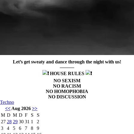
Let’s get sweaty and dance through the night with us!
———
HOUSE RULES
NO SEXISM
NO RACISM
NO HOMOPHOBIA
NO DISCUSSION
Techno
<<
Aug 2026
>>
M
D
M
D
F
S
S
27
28
29
30
31
1
2
3
4
5
6
7
8
9