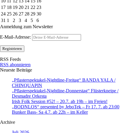
10
11
12
13
14
15
16
17
18
19
20
21
22
23
24
25
26
27
28
29
30
31
1
2
3
4
5
6
Anmeldung zum Newsletter
E-Mail-Adresse:
RSS Feeds
RSS abonnieren
Neueste Beiträge
„Pflasterspektakel-Nightline-Freitag“ BANDA YALA /
CHINQUAPIN
„Pflasterspektakel-Nightline-Donnerstag“ Flüsterkneipe /
Desmadre Orkesta
Irish Folk Session #52! – 20.7. ab 19h – im Freien!
„BODNLOS“ presented by JeboTek – Fr 17. 7. ab 23:00
Bunker Bass- Sa 4.7. ab 22h – im Keller
Archive
Juli 2026