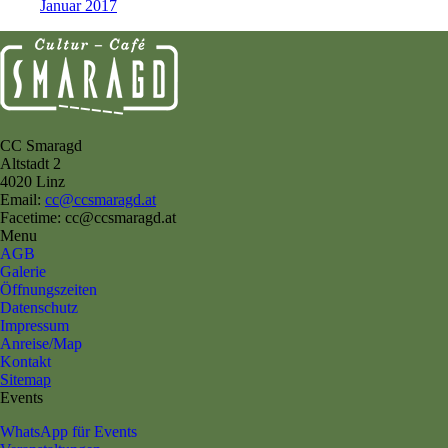
Januar 2017
CC Smaragd
Altstadt 2
4020 Linz
Email:
cc@ccsmaragd.at
Facetime: cc@ccsmaragd.at
Menu
AGB
Galerie
Öffnungszeiten
Datenschutz
Impressum
Anreise/Map
Kontakt
Sitemap
Events
WhatsApp für Events