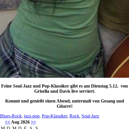
Feine Soul-Jazz und Pop-Klassiker gibt es am Dienstag 5.12. von
Grisella und Davis live serviert.
Kommt und genießt einen Abend, untermalt von Gesang und
Gitarre!
Blues-Rock
,
jazz-pop
,
Pop-Klassiker
,
Rock
,
Soul-Jazz
<<
Aug 2026
>>
M
D
M
D
F
S
S