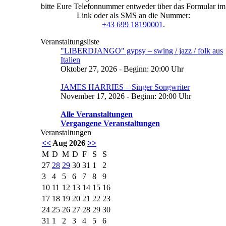
bitte Eure Telefonnummer entweder über das Formular im
Link oder als SMS an die Nummer:
+43 699 18190001
.
Veranstaltungsliste
"LIBERDJANGO" gypsy – swing / jazz / folk aus
Italien
Oktober 27, 2026 - Beginn: 20:00 Uhr
JAMES HARRIES – Singer Songwriter
November 17, 2026 - Beginn: 20:00 Uhr
Alle Veranstaltungen
Vergangene Veranstaltungen
Veranstaltungen
<<
Aug 2026
>>
M
D
M
D
F
S
S
27
28
29
30
31
1
2
3
4
5
6
7
8
9
10
11
12
13
14
15
16
17
18
19
20
21
22
23
24
25
26
27
28
29
30
31
1
2
3
4
5
6