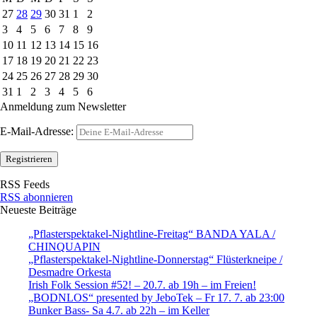
27
28
29
30
31
1
2
3
4
5
6
7
8
9
10
11
12
13
14
15
16
17
18
19
20
21
22
23
24
25
26
27
28
29
30
31
1
2
3
4
5
6
Anmeldung zum Newsletter
E-Mail-Adresse:
RSS Feeds
RSS abonnieren
Neueste Beiträge
„Pflasterspektakel-Nightline-Freitag“ BANDA YALA /
CHINQUAPIN
„Pflasterspektakel-Nightline-Donnerstag“ Flüsterkneipe /
Desmadre Orkesta
Irish Folk Session #52! – 20.7. ab 19h – im Freien!
„BODNLOS“ presented by JeboTek – Fr 17. 7. ab 23:00
Bunker Bass- Sa 4.7. ab 22h – im Keller