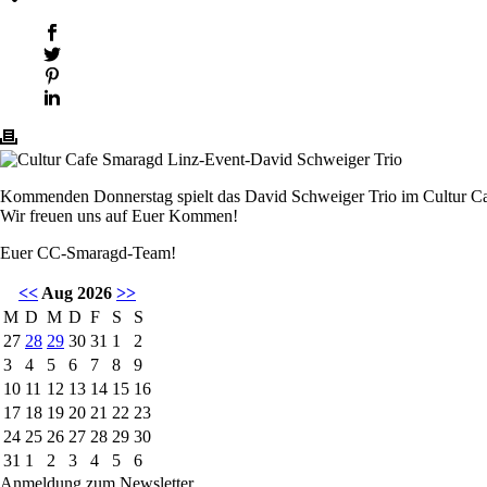
Kommenden Donnerstag spielt das David Schweiger Trio im Cultur Cafe
Wir freuen uns auf Euer Kommen!
Euer CC-Smaragd-Team!
<<
Aug 2026
>>
M
D
M
D
F
S
S
27
28
29
30
31
1
2
3
4
5
6
7
8
9
10
11
12
13
14
15
16
17
18
19
20
21
22
23
24
25
26
27
28
29
30
31
1
2
3
4
5
6
Anmeldung zum Newsletter