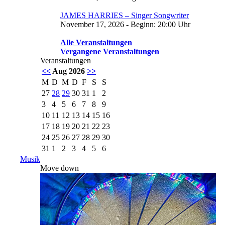
JAMES HARRIES – Singer Songwriter
November 17, 2026 - Beginn: 20:00 Uhr
Alle Veranstaltungen
Vergangene Veranstaltungen
Veranstaltungen
<<
Aug 2026
>>
M
D
M
D
F
S
S
27
28
29
30
31
1
2
3
4
5
6
7
8
9
10
11
12
13
14
15
16
17
18
19
20
21
22
23
24
25
26
27
28
29
30
31
1
2
3
4
5
6
Musik
Move down