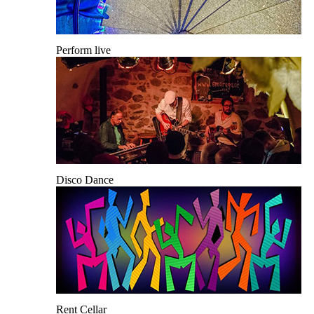
Perform live
Disco Dance
Rent Cellar