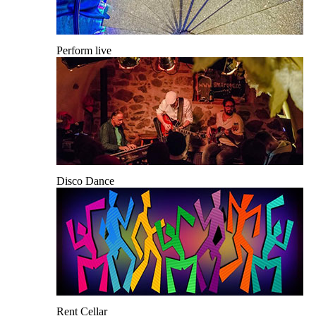
Perform live
Disco Dance
Rent Cellar