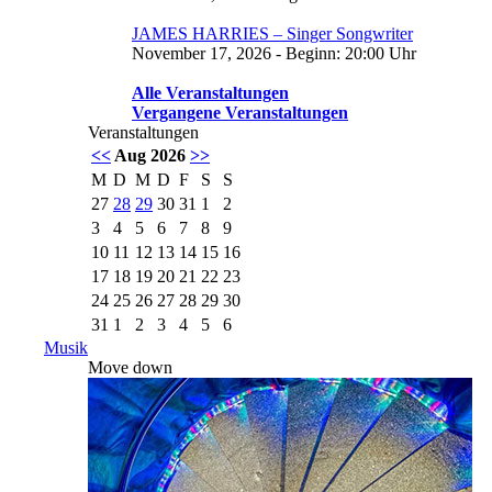
JAMES HARRIES – Singer Songwriter
November 17, 2026 - Beginn: 20:00 Uhr
Alle Veranstaltungen
Vergangene Veranstaltungen
Veranstaltungen
<<
Aug 2026
>>
M
D
M
D
F
S
S
27
28
29
30
31
1
2
3
4
5
6
7
8
9
10
11
12
13
14
15
16
17
18
19
20
21
22
23
24
25
26
27
28
29
30
31
1
2
3
4
5
6
Musik
Move down