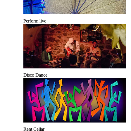
Perform live
Disco Dance
Rent Cellar