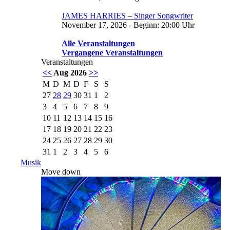
JAMES HARRIES – Singer Songwriter
November 17, 2026 - Beginn: 20:00 Uhr
Alle Veranstaltungen
Vergangene Veranstaltungen
Veranstaltungen
<<
Aug 2026
>>
M
D
M
D
F
S
S
27
28
29
30
31
1
2
3
4
5
6
7
8
9
10
11
12
13
14
15
16
17
18
19
20
21
22
23
24
25
26
27
28
29
30
31
1
2
3
4
5
6
Musik
Move down