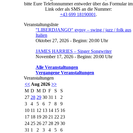
bitte Eure Telefonnummer entweder über das Formular im
Link oder als SMS an die Nummer:
+43 699 18190001
.
Veranstaltungsliste
"LIBERDJANGO" gypsy – swing / jazz / folk aus
Italien
Oktober 27, 2026 - Beginn: 20:00 Uhr
JAMES HARRIES – Singer Songwriter
November 17, 2026 - Beginn: 20:00 Uhr
Alle Veranstaltungen
Vergangene Veranstaltungen
Veranstaltungen
<<
Aug 2026
>>
M
D
M
D
F
S
S
27
28
29
30
31
1
2
3
4
5
6
7
8
9
10
11
12
13
14
15
16
17
18
19
20
21
22
23
24
25
26
27
28
29
30
31
1
2
3
4
5
6