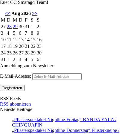
Euer CC Smaragd-Team!
<<
Aug 2026
>>
M
D
M
D
F
S
S
27
28
29
30
31
1
2
3
4
5
6
7
8
9
10
11
12
13
14
15
16
17
18
19
20
21
22
23
24
25
26
27
28
29
30
31
1
2
3
4
5
6
Anmeldung zum Newsletter
E-Mail-Adresse:
RSS Feeds
RSS abonnieren
Neueste Beiträge
„Pflasterspektakel-Nightline-Freitag“ BANDA YALA /
CHINQUAPIN
„Pflasterspektakel-Nightline-Donnerstag“ Flüsterkneipe /