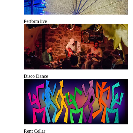
Perform live
Disco Dance
Rent Cellar