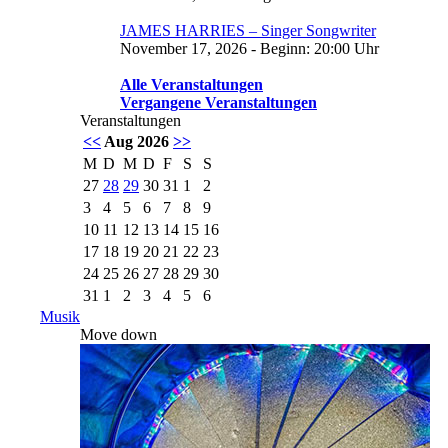
JAMES HARRIES – Singer Songwriter
November 17, 2026 - Beginn: 20:00 Uhr
Alle Veranstaltungen
Vergangene Veranstaltungen
Veranstaltungen
<<
Aug 2026
>>
M
D
M
D
F
S
S
27
28
29
30
31
1
2
3
4
5
6
7
8
9
10
11
12
13
14
15
16
17
18
19
20
21
22
23
24
25
26
27
28
29
30
31
1
2
3
4
5
6
Musik
Move down