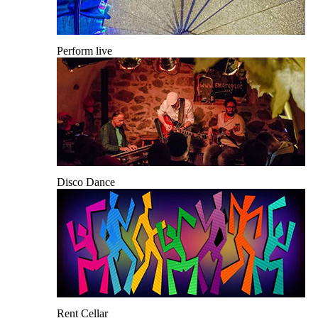
Perform live
Disco Dance
Rent Cellar