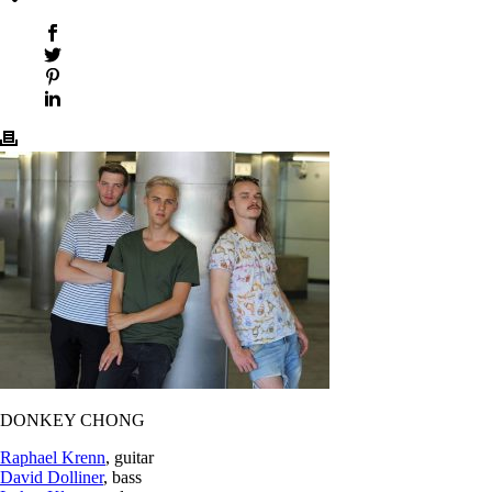
DONKEY CHONG
Raphael Krenn
, guitar
David Dolliner
, bass