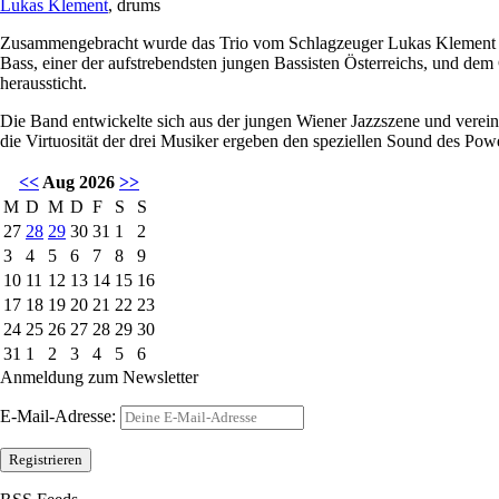
Lukas Klement
, drums
Zusammengebracht wurde das Trio vom Schlagzeuger Lukas Klement (OÖ)
Bass, einer der aufstrebendsten jungen Bassisten Österreichs, und dem 
heraussticht.
Die Band entwickelte sich aus der jungen Wiener Jazzszene und verei
die Virtuosität der drei Musiker ergeben den speziellen Sound des Powe
<<
Aug 2026
>>
M
D
M
D
F
S
S
27
28
29
30
31
1
2
3
4
5
6
7
8
9
10
11
12
13
14
15
16
17
18
19
20
21
22
23
24
25
26
27
28
29
30
31
1
2
3
4
5
6
Anmeldung zum Newsletter
E-Mail-Adresse: