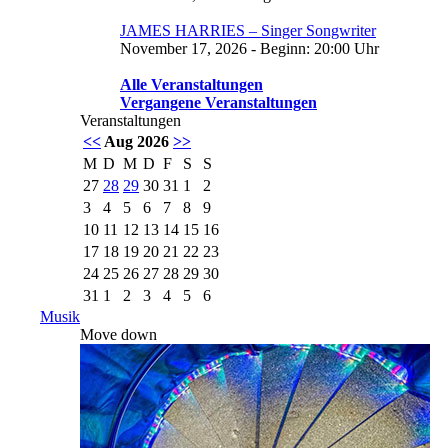
JAMES HARRIES – Singer Songwriter
November 17, 2026 - Beginn: 20:00 Uhr
Alle Veranstaltungen
Vergangene Veranstaltungen
Veranstaltungen
<<
Aug 2026
>>
M
D
M
D
F
S
S
27
28
29
30
31
1
2
3
4
5
6
7
8
9
10
11
12
13
14
15
16
17
18
19
20
21
22
23
24
25
26
27
28
29
30
31
1
2
3
4
5
6
Musik
Move down