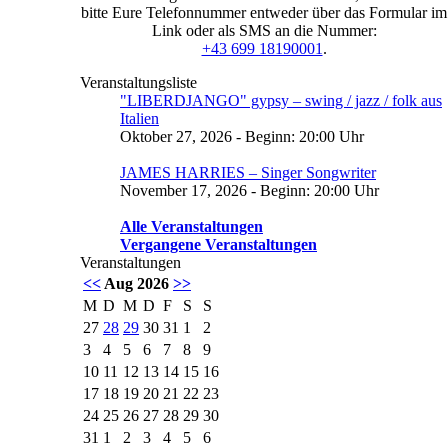
bitte Eure Telefonnummer entweder über das Formular im
Link oder als SMS an die Nummer:
+43 699 18190001
.
Veranstaltungsliste
"LIBERDJANGO" gypsy – swing / jazz / folk aus
Italien
Oktober 27, 2026 - Beginn: 20:00 Uhr
JAMES HARRIES – Singer Songwriter
November 17, 2026 - Beginn: 20:00 Uhr
Alle Veranstaltungen
Vergangene Veranstaltungen
Veranstaltungen
<<
Aug 2026
>>
M
D
M
D
F
S
S
27
28
29
30
31
1
2
3
4
5
6
7
8
9
10
11
12
13
14
15
16
17
18
19
20
21
22
23
24
25
26
27
28
29
30
31
1
2
3
4
5
6