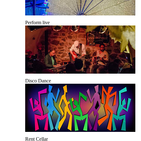
Perform live
Disco Dance
Rent Cellar