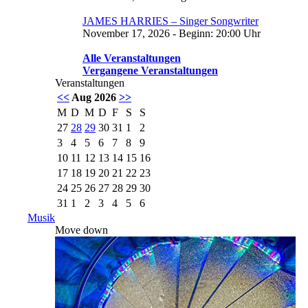
JAMES HARRIES – Singer Songwriter
November 17, 2026 - Beginn: 20:00 Uhr
Alle Veranstaltungen
Vergangene Veranstaltungen
Veranstaltungen
<<
Aug 2026
>>
M
D
M
D
F
S
S
27
28
29
30
31
1
2
3
4
5
6
7
8
9
10
11
12
13
14
15
16
17
18
19
20
21
22
23
24
25
26
27
28
29
30
31
1
2
3
4
5
6
Musik
Move down