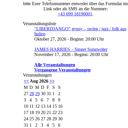
bitte Eure Telefonnummer entweder über das Formular im
Link oder als SMS an die Nummer:
+43 699 18190001
.
Veranstaltungsliste
"LIBERDJANGO" gypsy – swing / jazz / folk aus
Italien
Oktober 27, 2026 - Beginn: 20:00 Uhr
JAMES HARRIES – Singer Songwriter
November 17, 2026 - Beginn: 20:00 Uhr
Alle Veranstaltungen
Vergangene Veranstaltungen
Veranstaltungen
<<
Aug 2026
>>
M
D
M
D
F
S
S
27
28
29
30
31
1
2
3
4
5
6
7
8
9
10
11
12
13
14
15
16
17
18
19
20
21
22
23
24
25
26
27
28
29
30
31
1
2
3
4
5
6