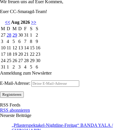
Wir freuen uns auf Euer Kommen,
Euer CC-Smaragd-Team!
<<
Aug 2026
>>
M
D
M
D
F
S
S
27
28
29
30
31
1
2
3
4
5
6
7
8
9
10
11
12
13
14
15
16
17
18
19
20
21
22
23
24
25
26
27
28
29
30
31
1
2
3
4
5
6
Anmeldung zum Newsletter
E-Mail-Adresse:
RSS Feeds
RSS abonnieren
Neueste Beiträge
„Pflasterspektakel-Nightline-Freitag“ BANDA YALA /