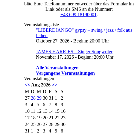
bitte Eure Telefonnummer entweder über das Formular im
Link oder als SMS an die Nummer:
+43 699 18190001
.
Veranstaltungsliste
"LIBERDJANGO" gypsy – swing / jazz / folk aus
Italien
Oktober 27, 2026 - Beginn: 20:00 Uhr
JAMES HARRIES – Singer Songwriter
November 17, 2026 - Beginn: 20:00 Uhr
Alle Veranstaltungen
Vergangene Veranstaltungen
Veranstaltungen
<<
Aug 2026
>>
M
D
M
D
F
S
S
27
28
29
30
31
1
2
3
4
5
6
7
8
9
10
11
12
13
14
15
16
17
18
19
20
21
22
23
24
25
26
27
28
29
30
31
1
2
3
4
5
6