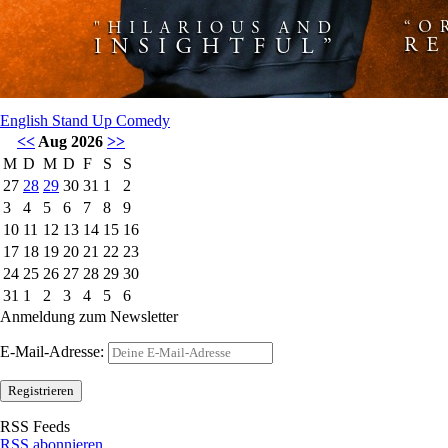
English Stand Up Comedy
<<
Aug 2026
>>
M
D
M
D
F
S
S
27
28
29
30
31
1
2
3
4
5
6
7
8
9
10
11
12
13
14
15
16
17
18
19
20
21
22
23
24
25
26
27
28
29
30
31
1
2
3
4
5
6
Anmeldung zum Newsletter
E-Mail-Adresse:
RSS Feeds
RSS abonnieren