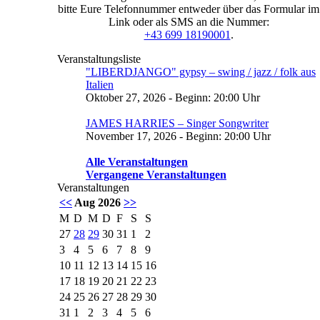
bitte Eure Telefonnummer entweder über das Formular im
Link oder als SMS an die Nummer:
+43 699 18190001
.
Veranstaltungsliste
"LIBERDJANGO" gypsy – swing / jazz / folk aus
Italien
Oktober 27, 2026 - Beginn: 20:00 Uhr
JAMES HARRIES – Singer Songwriter
November 17, 2026 - Beginn: 20:00 Uhr
Alle Veranstaltungen
Vergangene Veranstaltungen
Veranstaltungen
<<
Aug 2026
>>
M
D
M
D
F
S
S
27
28
29
30
31
1
2
3
4
5
6
7
8
9
10
11
12
13
14
15
16
17
18
19
20
21
22
23
24
25
26
27
28
29
30
31
1
2
3
4
5
6