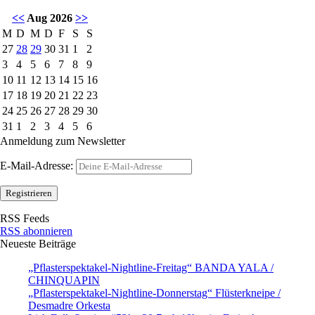
<<
Aug 2026
>>
M
D
M
D
F
S
S
27
28
29
30
31
1
2
3
4
5
6
7
8
9
10
11
12
13
14
15
16
17
18
19
20
21
22
23
24
25
26
27
28
29
30
31
1
2
3
4
5
6
Anmeldung zum Newsletter
E-Mail-Adresse:
RSS Feeds
RSS abonnieren
Neueste Beiträge
„Pflasterspektakel-Nightline-Freitag“ BANDA YALA /
CHINQUAPIN
„Pflasterspektakel-Nightline-Donnerstag“ Flüsterkneipe /
Desmadre Orkesta