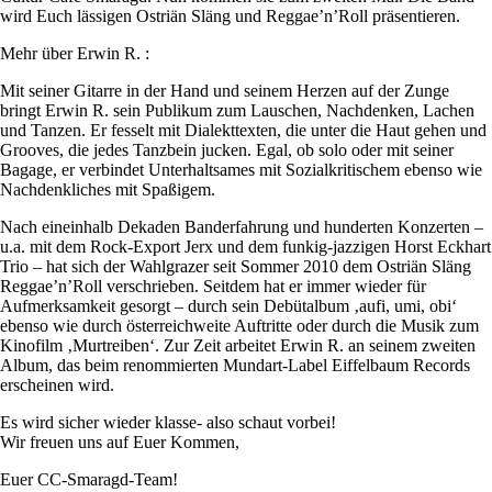
wird Euch lässigen Ostriän Släng und Reggae’n’Roll präsentieren.
Mehr über Erwin R. :
Mit seiner Gitarre in der Hand und seinem Herzen auf der Zunge
bringt Erwin R. sein Publikum zum Lauschen, Nachdenken, Lachen
und Tanzen. Er fesselt mit Dialekttexten, die unter die Haut gehen und
Grooves, die jedes Tanzbein jucken. Egal, ob solo oder mit seiner
Bagage, er verbindet Unterhaltsames mit Sozialkritischem ebenso wie
Nachdenkliches mit Spaßigem.
Nach eineinhalb Dekaden Banderfahrung und hunderten Konzerten –
u.a. mit dem Rock-Export Jerx und dem funkig-jazzigen Horst Eckhart
Trio – hat sich der Wahlgrazer seit Sommer 2010 dem Ostriän Släng
Reggae’n’Roll verschrieben. Seitdem hat er immer wieder für
Aufmerksamkeit gesorgt – durch sein Debütalbum ‚aufi, umi, obi‘
ebenso wie durch österreichweite Auftritte oder durch die Musik zum
Kinofilm ‚Murtreiben‘. Zur Zeit arbeitet Erwin R. an seinem zweiten
Album, das beim renommierten Mundart-Label Eiffelbaum Records
erscheinen wird.
Es wird sicher wieder klasse- also schaut vorbei!
Wir freuen uns auf Euer Kommen,
Euer CC-Smaragd-Team!