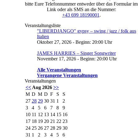
bitte Eure Telefonnummer entweder über das Formular im
Link oder als SMS an die Nummer:
+43 699 18190001
.
Veranstaltungsliste
"LIBERDJANGO" gypsy – swing / jazz / folk aus
Italien
Oktober 27, 2026 - Beginn: 20:00 Uhr
JAMES HARRIES – Singer Songwriter
November 17, 2026 - Beginn: 20:00 Uhr
Alle Veranstaltungen
Vergangene Veranstaltungen
Veranstaltungen
<<
Aug 2026
>>
M
D
M
D
F
S
S
27
28
29
30
31
1
2
3
4
5
6
7
8
9
10
11
12
13
14
15
16
17
18
19
20
21
22
23
24
25
26
27
28
29
30
31
1
2
3
4
5
6