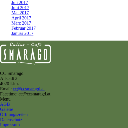
Juli 2017
Juni 2017
Mai 2017
April 2017
März 2017
Februar 2017
Januar 2017
CC Smaragd
Altstadt 2
4020 Linz
Email:
cc@ccsmaragd.at
Facetime: cc@ccsmaragd.at
Menu
AGB
Galerie
Öffnungszeiten
Datenschutz
Impressum