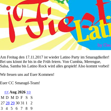
Am Freitag den 17.11.2017 ist wieder Latino Party im Smaragdkeller!
Bei uns könnt ihr bis in die Früh feiern. Von Cumbia, Merengue,
Salsa, Samba bis Latino Rock wird alles gespielt! Also kommt vorbei!
Wir freuen uns auf Euer Kommen!
Euer CC Smaragd-Team!
<<
Aug 2026
>>
M
D
M
D
F
S
S
27
28
29
30
31
1
2
3
4
5
6
7
8
9