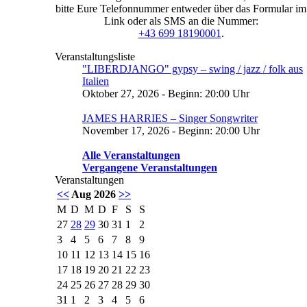
bitte Eure Telefonnummer entweder über das Formular im
Link oder als SMS an die Nummer:
+43 699 18190001
.
Veranstaltungsliste
"LIBERDJANGO" gypsy – swing / jazz / folk aus
Italien
Oktober 27, 2026 - Beginn: 20:00 Uhr
JAMES HARRIES – Singer Songwriter
November 17, 2026 - Beginn: 20:00 Uhr
Alle Veranstaltungen
Vergangene Veranstaltungen
Veranstaltungen
<<
Aug 2026
>>
M
D
M
D
F
S
S
27
28
29
30
31
1
2
3
4
5
6
7
8
9
10
11
12
13
14
15
16
17
18
19
20
21
22
23
24
25
26
27
28
29
30
31
1
2
3
4
5
6