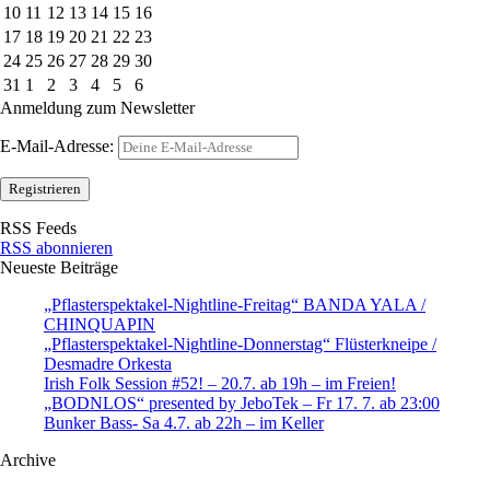
10
11
12
13
14
15
16
17
18
19
20
21
22
23
24
25
26
27
28
29
30
31
1
2
3
4
5
6
Anmeldung zum Newsletter
E-Mail-Adresse:
RSS Feeds
RSS abonnieren
Neueste Beiträge
„Pflasterspektakel-Nightline-Freitag“ BANDA YALA /
CHINQUAPIN
„Pflasterspektakel-Nightline-Donnerstag“ Flüsterkneipe /
Desmadre Orkesta
Irish Folk Session #52! – 20.7. ab 19h – im Freien!
„BODNLOS“ presented by JeboTek – Fr 17. 7. ab 23:00
Bunker Bass- Sa 4.7. ab 22h – im Keller
Archive