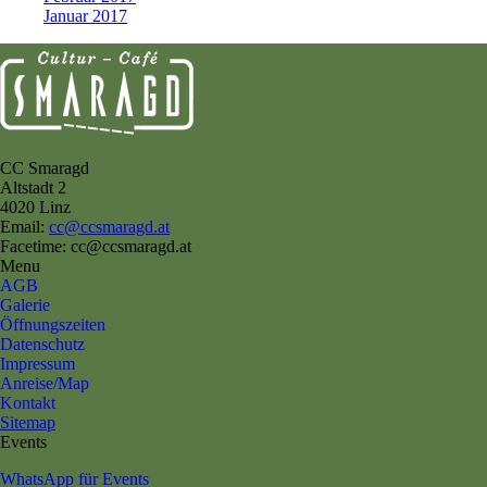
Januar 2017
CC Smaragd
Altstadt 2
4020 Linz
Email:
cc@ccsmaragd.at
Facetime: cc@ccsmaragd.at
Menu
AGB
Galerie
Öffnungszeiten
Datenschutz
Impressum
Anreise/Map
Kontakt
Sitemap
Events
WhatsApp für Events