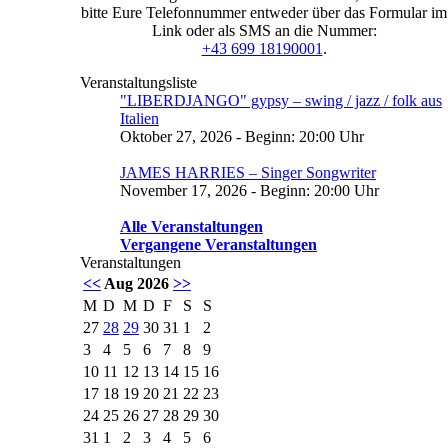
bitte Eure Telefonnummer entweder über das Formular im
Link oder als SMS an die Nummer:
+43 699 18190001
.
Veranstaltungsliste
"LIBERDJANGO" gypsy – swing / jazz / folk aus
Italien
Oktober 27, 2026 - Beginn: 20:00 Uhr
JAMES HARRIES – Singer Songwriter
November 17, 2026 - Beginn: 20:00 Uhr
Alle Veranstaltungen
Vergangene Veranstaltungen
Veranstaltungen
<<
Aug 2026
>>
M
D
M
D
F
S
S
27
28
29
30
31
1
2
3
4
5
6
7
8
9
10
11
12
13
14
15
16
17
18
19
20
21
22
23
24
25
26
27
28
29
30
31
1
2
3
4
5
6