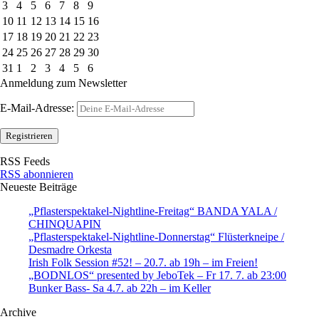
3
4
5
6
7
8
9
10
11
12
13
14
15
16
17
18
19
20
21
22
23
24
25
26
27
28
29
30
31
1
2
3
4
5
6
Anmeldung zum Newsletter
E-Mail-Adresse:
RSS Feeds
RSS abonnieren
Neueste Beiträge
„Pflasterspektakel-Nightline-Freitag“ BANDA YALA /
CHINQUAPIN
„Pflasterspektakel-Nightline-Donnerstag“ Flüsterkneipe /
Desmadre Orkesta
Irish Folk Session #52! – 20.7. ab 19h – im Freien!
„BODNLOS“ presented by JeboTek – Fr 17. 7. ab 23:00
Bunker Bass- Sa 4.7. ab 22h – im Keller
Archive