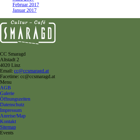
Februar 2017
Januar 2017
CC Smaragd
Altstadt 2
4020 Linz
Email:
cc@ccsmaragd.at
Facetime: cc@ccsmaragd.at
Menu
AGB
Galerie
Öffnungszeiten
Datenschutz
Impressum
Anreise/Map
Kontakt
Sitemap
Events