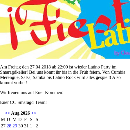
Am Freitag den 27.04.2018 ab 22:00 ist wieder Latino Party im
Smaragdkeller! Bei uns könnt ihr bis in die Früh feiern. Von Cumbia,
Merengue, Salsa, Samba bis Latino Rock wird alles gespielt! Also
kommt vorbei!
Wir freuen uns auf Euer Kommen!
Euer CC Smaragd-Team!
<<
Aug 2026
>>
M
D
M
D
F
S
S
27
28
29
30
31
1
2