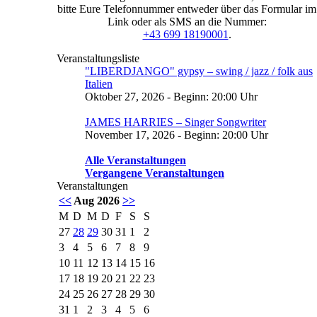
bitte Eure Telefonnummer entweder über das Formular im
Link oder als SMS an die Nummer:
+43 699 18190001
.
Veranstaltungsliste
"LIBERDJANGO" gypsy – swing / jazz / folk aus
Italien
Oktober 27, 2026 - Beginn: 20:00 Uhr
JAMES HARRIES – Singer Songwriter
November 17, 2026 - Beginn: 20:00 Uhr
Alle Veranstaltungen
Vergangene Veranstaltungen
Veranstaltungen
<<
Aug 2026
>>
M
D
M
D
F
S
S
27
28
29
30
31
1
2
3
4
5
6
7
8
9
10
11
12
13
14
15
16
17
18
19
20
21
22
23
24
25
26
27
28
29
30
31
1
2
3
4
5
6