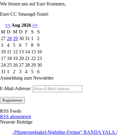
Wir freuen uns auf Euer Kommen,
Euer CC Smaragd-Team!
<<
Aug 2026
>>
M
D
M
D
F
S
S
27
28
29
30
31
1
2
3
4
5
6
7
8
9
10
11
12
13
14
15
16
17
18
19
20
21
22
23
24
25
26
27
28
29
30
31
1
2
3
4
5
6
Anmeldung zum Newsletter
E-Mail-Adresse:
RSS Feeds
RSS abonnieren
Neueste Beiträge
„Pflasterspektakel-Nightline-Freitag“ BANDA YALA /