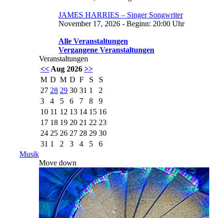
JAMES HARRIES – Singer Songwriter
November 17, 2026 - Beginn: 20:00 Uhr
Alle Veranstaltungen
Vergangene Veranstaltungen
Veranstaltungen
<<
Aug 2026
>>
M
D
M
D
F
S
S
27
28
29
30
31
1
2
3
4
5
6
7
8
9
10
11
12
13
14
15
16
17
18
19
20
21
22
23
24
25
26
27
28
29
30
31
1
2
3
4
5
6
Musik
Move down