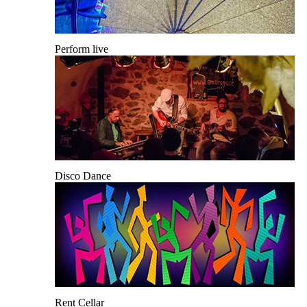
Perform live
Disco Dance
Rent Cellar