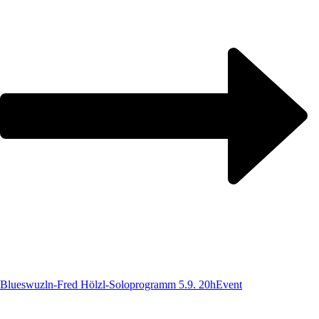
Blueswuzln-Fred Hölzl-Soloprogramm 5.9. 20h
Event