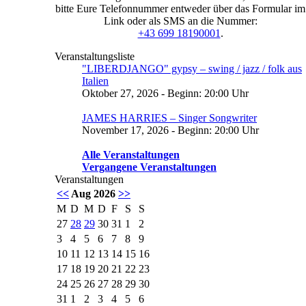
bitte Eure Telefonnummer entweder über das Formular im
Link oder als SMS an die Nummer:
+43 699 18190001
.
Veranstaltungsliste
"LIBERDJANGO" gypsy – swing / jazz / folk aus
Italien
Oktober 27, 2026 - Beginn: 20:00 Uhr
JAMES HARRIES – Singer Songwriter
November 17, 2026 - Beginn: 20:00 Uhr
Alle Veranstaltungen
Vergangene Veranstaltungen
Veranstaltungen
<<
Aug 2026
>>
M
D
M
D
F
S
S
27
28
29
30
31
1
2
3
4
5
6
7
8
9
10
11
12
13
14
15
16
17
18
19
20
21
22
23
24
25
26
27
28
29
30
31
1
2
3
4
5
6