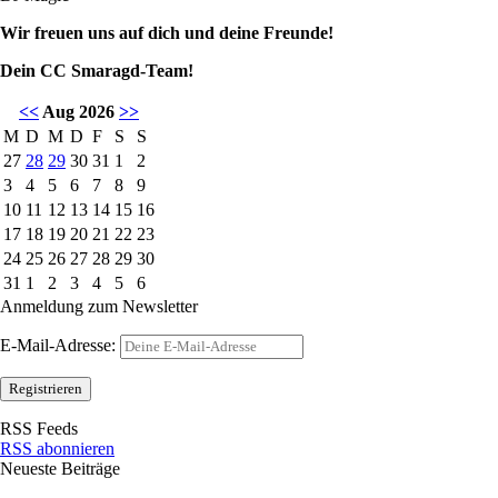
Wir freuen uns auf dich und deine Freunde!
Dein CC Smaragd-Team!
<<
Aug 2026
>>
M
D
M
D
F
S
S
27
28
29
30
31
1
2
3
4
5
6
7
8
9
10
11
12
13
14
15
16
17
18
19
20
21
22
23
24
25
26
27
28
29
30
31
1
2
3
4
5
6
Anmeldung zum Newsletter
E-Mail-Adresse:
RSS Feeds
RSS abonnieren
Neueste Beiträge