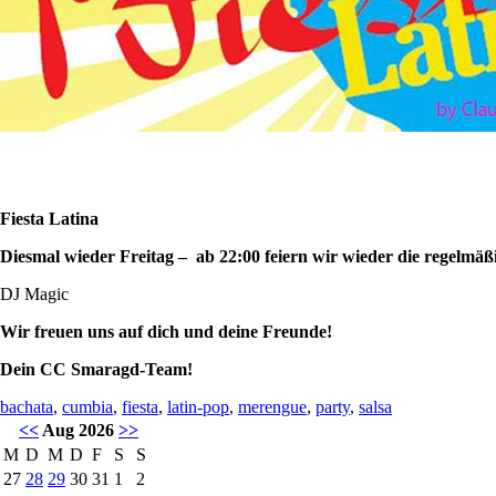
Fiesta Latina
Diesmal wieder Freitag – ab 22:00 feiern wir wieder die regelmäß
DJ Magic
Wir freuen uns auf dich und deine Freunde!
Dein CC Smaragd-Team!
bachata
,
cumbia
,
fiesta
,
latin-pop
,
merengue
,
party
,
salsa
<<
Aug 2026
>>
M
D
M
D
F
S
S
27
28
29
30
31
1
2