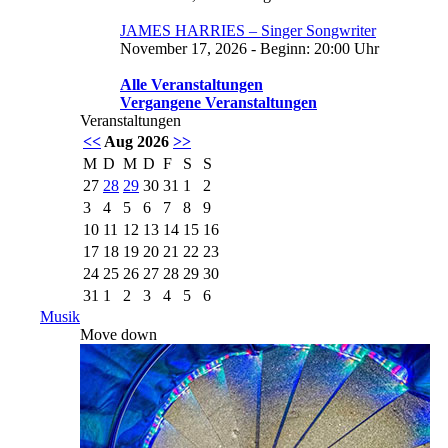
JAMES HARRIES – Singer Songwriter
November 17, 2026 - Beginn: 20:00 Uhr
Alle Veranstaltungen
Vergangene Veranstaltungen
Veranstaltungen
<<
Aug 2026
>>
M
D
M
D
F
S
S
27
28
29
30
31
1
2
3
4
5
6
7
8
9
10
11
12
13
14
15
16
17
18
19
20
21
22
23
24
25
26
27
28
29
30
31
1
2
3
4
5
6
Musik
Move down