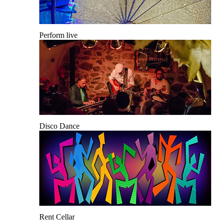
Perform live
Disco Dance
Rent Cellar