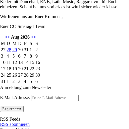
Keller mit Dancehall, RNB, Latin Music, Raggae uvm. für Euch
einheizen. Schaut bei uns vorbei- es ist wird sicher wieder klasse!
Wir freuen uns auf Euer Kommen,
Euer CC-Smaragd-Team!
<<
Aug 2026
>>
M
D
M
D
F
S
S
27
28
29
30
31
1
2
3
4
5
6
7
8
9
10
11
12
13
14
15
16
17
18
19
20
21
22
23
24
25
26
27
28
29
30
31
1
2
3
4
5
6
Anmeldung zum Newsletter
E-Mail-Adresse:
RSS Feeds
RSS abonnieren