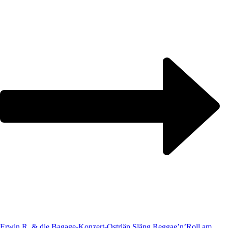
Erwin R. & die Bagage-Konzert-Ostriän Släng Reggae’n’Roll am