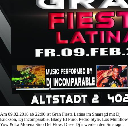
Am 09.02.2018 ab 22:00 ist Gran Fiesta Latina im Smaragd mit Dj
Erickson, Dj Incomparable, Blady El Puro, Pedro Style, Los Multiflow
Yow & La Morena Sino Del Flow. Diese Dj`s werden den Smaragd-