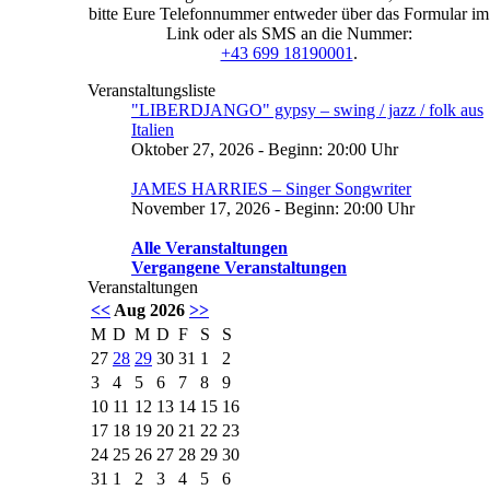
bitte Eure Telefonnummer entweder über das Formular im
Link oder als SMS an die Nummer:
+43 699 18190001
.
Veranstaltungsliste
"LIBERDJANGO" gypsy – swing / jazz / folk aus
Italien
Oktober 27, 2026 - Beginn: 20:00 Uhr
JAMES HARRIES – Singer Songwriter
November 17, 2026 - Beginn: 20:00 Uhr
Alle Veranstaltungen
Vergangene Veranstaltungen
Veranstaltungen
<<
Aug 2026
>>
M
D
M
D
F
S
S
27
28
29
30
31
1
2
3
4
5
6
7
8
9
10
11
12
13
14
15
16
17
18
19
20
21
22
23
24
25
26
27
28
29
30
31
1
2
3
4
5
6