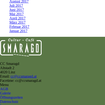
August 2017
Juli 2017
Juni 2017
Mai 2017
April 2017
März 2017
Februar 2017
Januar 2017
CC Smaragd
Altstadt 2
4020 Linz
Email:
cc@ccsmaragd.at
Facetime: cc@ccsmaragd.at
Menu
AGB
Galerie
Öffnungszeiten
Datenschutz