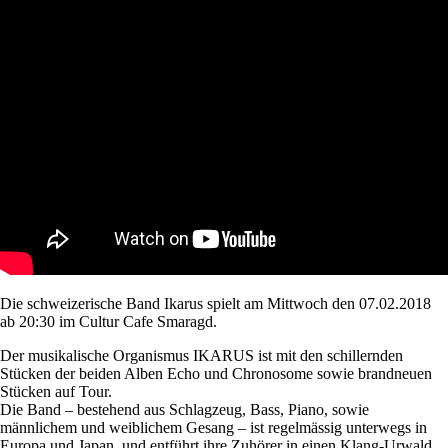
Die schweizerische Band Ikarus spielt am Mittwoch den 07.02.2018
ab 20:30 im Cultur Cafe Smaragd.
Der musikalische Organismus IKARUS ist mit den schillernden
Stücken der beiden Alben Echo und Chronosome sowie brandneuen
Stücken auf Tour.
Die Band – bestehend aus Schlagzeug, Bass, Piano, sowie
männlichem und weiblichem Gesang – ist regelmässig unterwegs in
Europa und Japan, und entführt ihre Zuhörer in einen Klang-Urwald