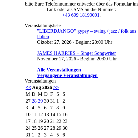
bitte Eure Telefonnummer entweder über das Formular im
Link oder als SMS an die Nummer:
+43 699 18190001
.
Veranstaltungsliste
"LIBERDJANGO" gypsy – swing / jazz / folk aus
Italien
Oktober 27, 2026 - Beginn: 20:00 Uhr
JAMES HARRIES – Singer Songwriter
November 17, 2026 - Beginn: 20:00 Uhr
Alle Veranstaltungen
Vergangene Veranstaltungen
Veranstaltungen
<<
Aug 2026
>>
M
D
M
D
F
S
S
27
28
29
30
31
1
2
3
4
5
6
7
8
9
10
11
12
13
14
15
16
17
18
19
20
21
22
23
24
25
26
27
28
29
30
31
1
2
3
4
5
6