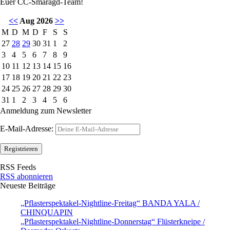
Euer CC-Smaragd-Team!
<<
Aug 2026
>>
M
D
M
D
F
S
S
27
28
29
30
31
1
2
3
4
5
6
7
8
9
10
11
12
13
14
15
16
17
18
19
20
21
22
23
24
25
26
27
28
29
30
31
1
2
3
4
5
6
Anmeldung zum Newsletter
E-Mail-Adresse:
RSS Feeds
RSS abonnieren
Neueste Beiträge
„Pflasterspektakel-Nightline-Freitag“ BANDA YALA /
CHINQUAPIN
„Pflasterspektakel-Nightline-Donnerstag“ Flüsterkneipe /