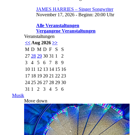
JAMES HARRIES – Singer Songwriter
November 17, 2026 - Beginn: 20:00 Uhr
Alle Veranstaltungen
Vergangene Veranstaltungen
Veranstaltungen
<<
Aug 2026
>>
M
D
M
D
F
S
S
27
28
29
30
31
1
2
3
4
5
6
7
8
9
10
11
12
13
14
15
16
17
18
19
20
21
22
23
24
25
26
27
28
29
30
31
1
2
3
4
5
6
Musik
Move down