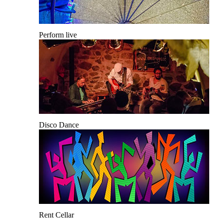
Perform live
Disco Dance
Rent Cellar