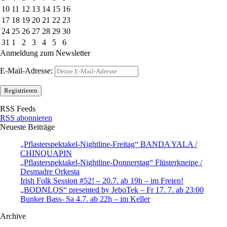
10
11
12
13
14
15
16
17
18
19
20
21
22
23
24
25
26
27
28
29
30
31
1
2
3
4
5
6
Anmeldung zum Newsletter
E-Mail-Adresse:
RSS Feeds
RSS abonnieren
Neueste Beiträge
„Pflasterspektakel-Nightline-Freitag“ BANDA YALA /
CHINQUAPIN
„Pflasterspektakel-Nightline-Donnerstag“ Flüsterkneipe /
Desmadre Orkesta
Irish Folk Session #52! – 20.7. ab 19h – im Freien!
„BODNLOS“ presented by JeboTek – Fr 17. 7. ab 23:00
Bunker Bass- Sa 4.7. ab 22h – im Keller
Archive