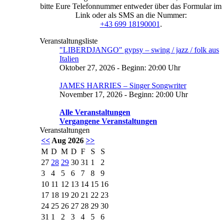
bitte Eure Telefonnummer entweder über das Formular im
Link oder als SMS an die Nummer:
+43 699 18190001
.
Veranstaltungsliste
"LIBERDJANGO" gypsy – swing / jazz / folk aus
Italien
Oktober 27, 2026 - Beginn: 20:00 Uhr
JAMES HARRIES – Singer Songwriter
November 17, 2026 - Beginn: 20:00 Uhr
Alle Veranstaltungen
Vergangene Veranstaltungen
Veranstaltungen
<<
Aug 2026
>>
M
D
M
D
F
S
S
27
28
29
30
31
1
2
3
4
5
6
7
8
9
10
11
12
13
14
15
16
17
18
19
20
21
22
23
24
25
26
27
28
29
30
31
1
2
3
4
5
6