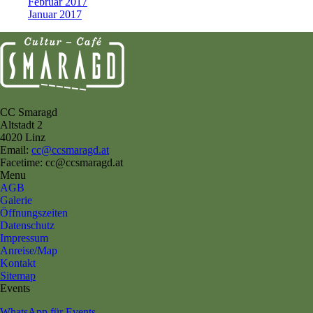
Februar 2017
Januar 2017
CC Smaragd
Altstadt 2
4020 Linz
Email:
cc@ccsmaragd.at
Facetime: cc@ccsmaragd.at
Menu
AGB
Galerie
Öffnungszeiten
Datenschutz
Impressum
Anreise/Map
Kontakt
Sitemap
Events
WhatsApp für Events